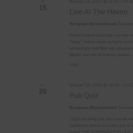
februari 15, 2025 @ 21:00
-
23:0
ZA
15
Live At The Haven
Kompaan Binnenhaven
Torenst
Geniet iedere zaterdag van live m
Haag! Iedere week nodigen we and
vol energie met flink wat gitaar
blijven van wie er komen spelen...
FREE
februari 20, 2025 @ 20:30
-
22:0
DO
20
Pub Quiz
Kompaan Binnenhaven
Torenst
“Eight exciting pub quiz rounds wi
questions whose answers are at your
done!”THE KOMPAAN PUB QUIZ