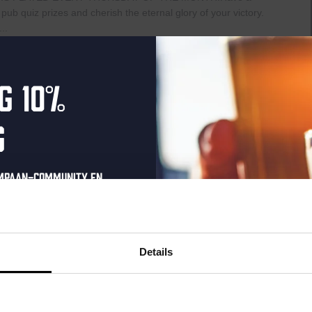
b quiz prizes and cherish the eternal glory of your victory.
..
g 10%
Live
0
At
g
The
Haven
raat 49, Den Haag, Netherlands
ompaan-community en
uziek bij de Binnenhaven Bar in het hartje centrum van Den
ere artiesten of bands uit, van Latin, Blues tot een avondje
onze nieuwsbrief.
geweld. Houd onze socials in de gaten om op de hoogte te
oonlijke eenmalige
t in je inbox en hoor
Details
nze nieuwe bieren,
xclusieve updates.
0