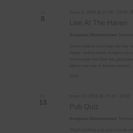
maart 8, 2025 @ 21:00
-
23:00
ZA
8
Live At The Haven
Kompaan Binnenhaven
Torenst
Geniet iedere zaterdag van live m
Haag! Iedere week nodigen we and
vol energie met flink wat gitaar
blijven van wie er komen spelen...
FREE
maart 13, 2025 @ 20:30
-
22:00
DO
13
Pub Quiz
Kompaan Binnenhaven
Torenst
“Eight exciting pub quiz rounds wi