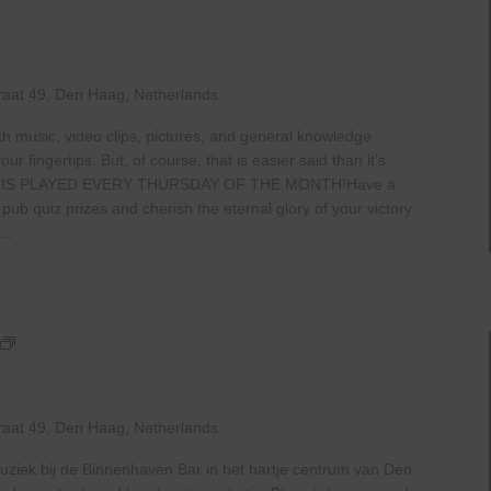
raat 49, Den Haag, Netherlands
th music, video clips, pictures, and general knowledge
 fingertips. But, of course, that is easier said than it’s
 IS PLAYED EVERY THURSDAY OF THE MONTH!Have a
b quiz prizes and cherish the eternal glory of your victory.
..
Live
At
The
Haven
raat 49, Den Haag, Netherlands
uziek bij de Binnenhaven Bar in het hartje centrum van Den