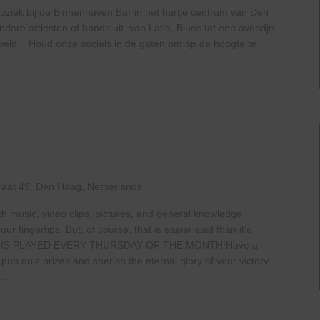
uziek bij de Binnenhaven Bar in het hartje centrum van Den
ere artiesten of bands uit, van Latin, Blues tot een avondje
geweld. Houd onze socials in de gaten om op de hoogte te
raat 49, Den Haag, Netherlands
th music, video clips, pictures, and general knowledge
 fingertips. But, of course, that is easier said than it’s
 IS PLAYED EVERY THURSDAY OF THE MONTH!Have a
b quiz prizes and cherish the eternal glory of your victory.
..