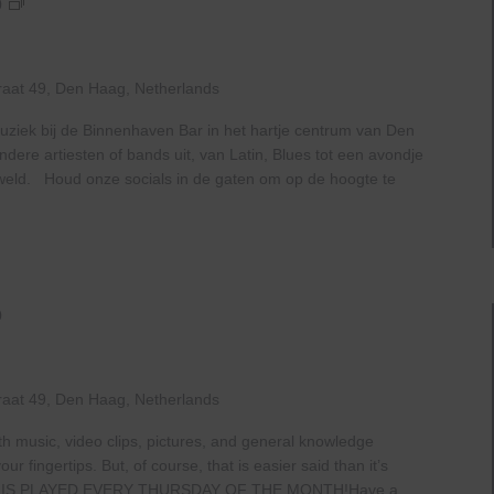
Live
0
At
The
Haven
raat 49, Den Haag, Netherlands
uziek bij de Binnenhaven Bar in het hartje centrum van Den
ere artiesten of bands uit, van Latin, Blues tot een avondje
geweld. Houd onze socials in de gaten om op de hoogte te
0
raat 49, Den Haag, Netherlands
th music, video clips, pictures, and general knowledge
 fingertips. But, of course, that is easier said than it’s
 IS PLAYED EVERY THURSDAY OF THE MONTH!Have a