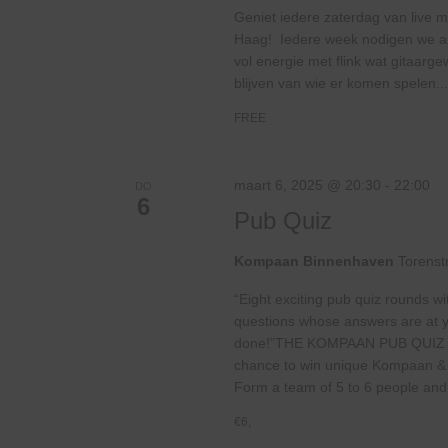
Geniet iedere zaterdag van live m
Haag! Iedere week nodigen we and
vol energie met flink wat gitaar
blijven van wie er komen spelen...
FREE
maart 6, 2025 @ 20:30
-
22:00
DO
6
Pub Quiz
Kompaan Binnenhaven
Torenst
“Eight exciting pub quiz rounds wi
questions whose answers are at your
done!”THE KOMPAAN PUB QUIZ
chance to win unique Kompaan & pu
Form a team of 5 to 6 people and.
€6,