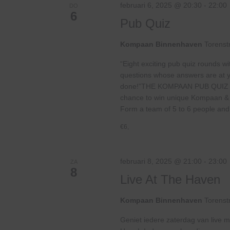
februari 6, 2025 @ 20:30
-
22:00
DO
6
Pub Quiz
Kompaan Binnenhaven
Torenst
“Eight exciting pub quiz rounds wi
questions whose answers are at your
done!”THE KOMPAAN PUB QUIZ
chance to win unique Kompaan & pu
Form a team of 5 to 6 people and.
€6,
februari 8, 2025 @ 21:00
-
23:00
ZA
8
Live At The Haven
Kompaan Binnenhaven
Torenst
Geniet iedere zaterdag van live m