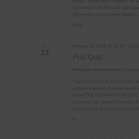
Haag! Iedere week nodigen we and
vol energie met flink wat gitaar
blijven van wie er komen spelen...
FREE
februari 13, 2025 @ 20:30
-
22:0
DO
13
Pub Quiz
Kompaan Binnenhaven
Torenst
“Eight exciting pub quiz rounds wi
questions whose answers are at your
done!”THE KOMPAAN PUB QUIZ
chance to win unique Kompaan & pu
Form a team of 5 to 6 people and.
€6,