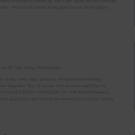
ere artiesten of bands uit, van Latin, Blues tot een avondje
geweld. Houd onze socials in de gaten om op de hoogte te
0
raat 49, Den Haag, Netherlands
th music, video clips, pictures, and general knowledge
 fingertips. But, of course, that is easier said than it’s
 IS PLAYED EVERY THURSDAY OF THE MONTH!Have a
b quiz prizes and cherish the eternal glory of your victory.
..