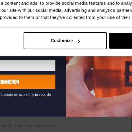
uw e-mailadres in om uw
e content and ads, to provide social media features and to analy
te ontvangen
 our site with our social media, advertising and analytics partn
raat 49, Den Haag, Netherlands
 provided to them or that they’ve collected from your use of their
th music, video clips, pictures, and general knowledge
 fingertips. But, of course, that is easier said than it’s
 IS PLAYED EVERY THURSDAY OF THE MONTH!Have a
Customize
b quiz prizes and cherish the eternal glory of your victory.
..
BONNEREN
ingscode en schrijf mij in voor de
Live
At
The
Haven
raat 49, Den Haag, Netherlands