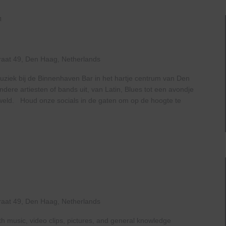
Live
At
The
Haven
raat 49, Den Haag, Netherlands
uziek bij de Binnenhaven Bar in het hartje centrum van Den
ere artiesten of bands uit, van Latin, Blues tot een avondje
geweld. Houd onze socials in de gaten om op de hoogte te
raat 49, Den Haag, Netherlands
th music, video clips, pictures, and general knowledge