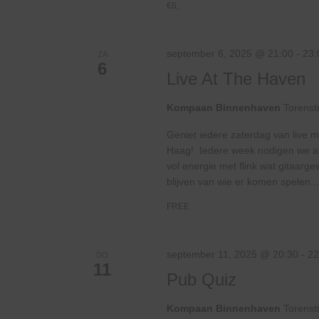
€6,
september 6, 2025 @ 21:00
-
23:
ZA
6
Live At The Haven
Kompaan Binnenhaven
Torenst
Geniet iedere zaterdag van live m
Haag! Iedere week nodigen we and
vol energie met flink wat gitaar
blijven van wie er komen spelen...
FREE
september 11, 2025 @ 20:30
-
22
DO
11
Pub Quiz
Kompaan Binnenhaven
Torenst