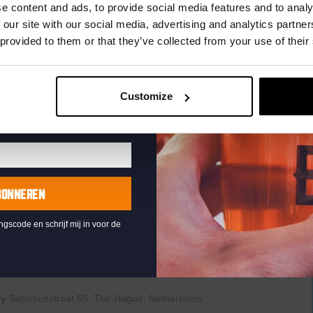
uw e-mailadres in om uw
e content and ads, to provide social media features and to analy
te ontvangen
 our site with our social media, advertising and analytics partn
:00
 provided to them or that they’ve collected from your use of their
raat 49, Den Haag, Netherlands
Customize
th music, video clips, pictures, and general knowledge
 fingertips. But, of course, that is easier said than it’s
 IS PLAYED EVERY THURSDAY OF THE MONTH!Have a
b quiz prizes and cherish the eternal glory of your victory.
..
BONNEREN
ingscode en schrijf mij in voor de
ptember 21, 2025 @ 00:00
st
ry
Saturnusstraat 55, The Hague, Netherlands