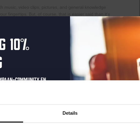
th music, video clips, pictures, and general knowledge
 fingertips. But, of course, that is easier said than it’s
 IS PLAYED EVERY THURSDAY OF THE MONTH!Have a
b quiz prizes and cherish the eternal glory of your victory.
..
g 10%
g
Live
:00
At
ompaan-community en
The
Haven
onze nieuwsbrief.
raat 49, Den Haag, Netherlands
uziek bij de Binnenhaven Bar in het hartje centrum van Den
oonlijke eenmalige
ere artiesten of bands uit, van Latin, Blues tot een avondje
t in je inbox en hoor
Details
geweld. Houd onze socials in de gaten om op de hoogte te
nze nieuwe bieren,
xclusieve updates.