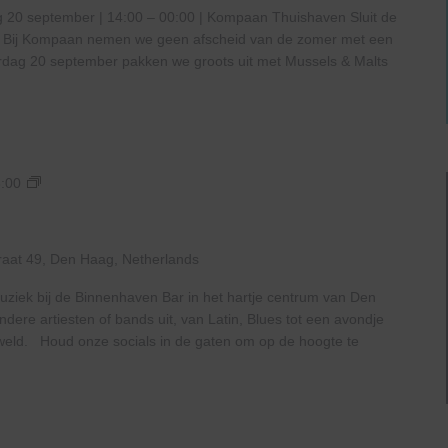
 20 september | 14:00 – 00:00 | Kompaan Thuishaven Sluit de
lt! Bij Kompaan nemen we geen afscheid van de zomer met een
terdag 20 september pakken we groots uit met Mussels & Malts
Live
:00
At
The
Haven
raat 49, Den Haag, Netherlands
uziek bij de Binnenhaven Bar in het hartje centrum van Den
ere artiesten of bands uit, van Latin, Blues tot een avondje
geweld. Houd onze socials in de gaten om op de hoogte te