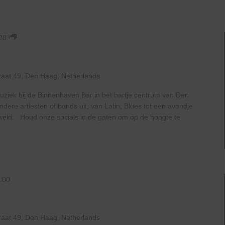
Live
00
At
The
Haven
raat 49, Den Haag, Netherlands
uziek bij de Binnenhaven Bar in het hartje centrum van Den
ere artiesten of bands uit, van Latin, Blues tot een avondje
geweld. Houd onze socials in de gaten om op de hoogte te
:00
raat 49, Den Haag, Netherlands