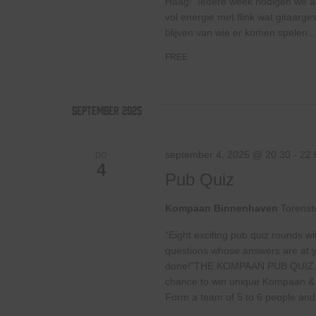
Haag! Iedere week nodigen we and
vol energie met flink wat gitaar
blijven van wie er komen spelen...
FREE
september 2025
september 4, 2025 @ 20:30
-
22:
DO
4
Pub Quiz
Kompaan Binnenhaven
Torenst
“Eight exciting pub quiz rounds wi
questions whose answers are at your
done!”THE KOMPAAN PUB QUIZ
chance to win unique Kompaan & pu
Form a team of 5 to 6 people and.