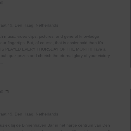
00
raat 49, Den Haag, Netherlands
th music, video clips, pictures, and general knowledge
 fingertips. But, of course, that is easier said than it’s
 IS PLAYED EVERY THURSDAY OF THE MONTH!Have a
b quiz prizes and cherish the eternal glory of your victory.
..
Live
00
At
The
Haven
raat 49, Den Haag, Netherlands
uziek bij de Binnenhaven Bar in het hartje centrum van Den