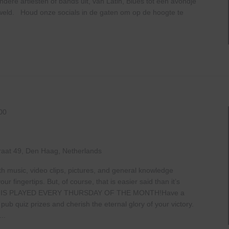
ere artiesten of bands uit, van Latin, Blues tot een avondje
geweld. Houd onze socials in de gaten om op de hoogte te
00
raat 49, Den Haag, Netherlands
th music, video clips, pictures, and general knowledge
 fingertips. But, of course, that is easier said than it’s
 IS PLAYED EVERY THURSDAY OF THE MONTH!Have a
b quiz prizes and cherish the eternal glory of your victory.
..