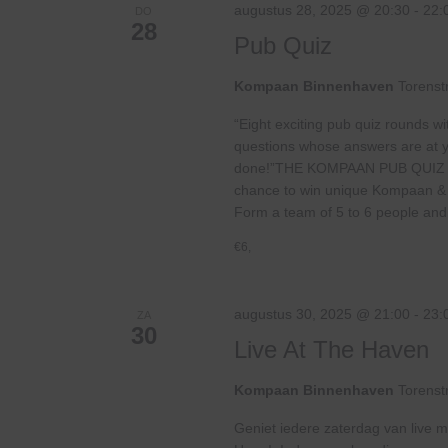
augustus 28, 2025 @ 20:30
-
22:
DO
28
Pub Quiz
Kompaan Binnenhaven
Torenst
“Eight exciting pub quiz rounds wi
questions whose answers are at your
done!”THE KOMPAAN PUB QUIZ
chance to win unique Kompaan & pu
Form a team of 5 to 6 people and.
€6,
augustus 30, 2025 @ 21:00
-
23:
ZA
30
Live At The Haven
Kompaan Binnenhaven
Torenst
Geniet iedere zaterdag van live m