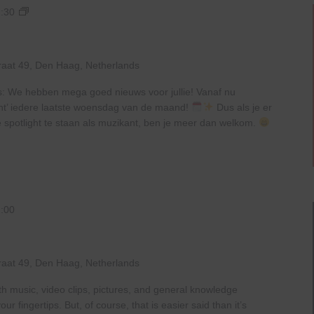
Open
:30
Mic
Night
raat 49, Den Haag, Netherlands
ls: We hebben mega goed nieuws voor jullie! Vanaf nu
ht’ iedere laatste woensdag van de maand!
Dus als je er
 spotlight te staan als muzikant, ben je meer dan welkom.
:00
raat 49, Den Haag, Netherlands
th music, video clips, pictures, and general knowledge
 fingertips. But, of course, that is easier said than it’s