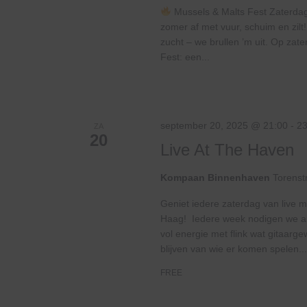
Mussels & Malts Fest Zaterdag
zomer af met vuur, schuim en zi
zucht – we brullen ’m uit. Op za
Fest: een...
september 20, 2025 @ 21:00
-
23
ZA
20
Live At The Haven
Kompaan Binnenhaven
Torenst
Geniet iedere zaterdag van live m
Haag! Iedere week nodigen we and
vol energie met flink wat gitaar
blijven van wie er komen spelen...
FREE