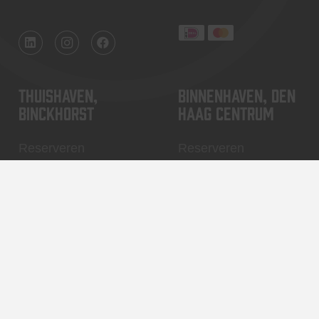
Thuishaven,
Binnenhaven, Den
Binckhorst
Haag centrum
Reserveren
Reserveren
Contact
Contact
Algemene voorwaarden