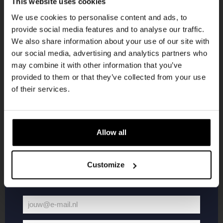
This website uses cookies
korting
€ 51,60.
€ 43,86.
Toevoegen
Lees verder
We use cookies to personalise content and ads, to
provide social media features and to analyse our traffic.
We also share information about your use of our site with
Word lid van de Kompaan-community en schrijf
our social media, advertising and analytics partners who
je in voor onze nieuwsbrief.
may combine it with other information that you’ve
provided to them or that they’ve collected from your use
Ontvang een persoonlijke eenmalige
of their services.
kortingscode direct in je inbox en hoor als
eerste over onze nieuwe bieren,
evenementen en exclusieve updates.
Allow all
Vul hieronder jouw e-mailadres in om uw
welkomstkorting te ontvangen
Party Pack
After Party Pack
Customize
48x Core-Range bieren
GRATIS VERZENDING IN NL
Oorspronkelijke
Huidige
Oorspronkelijke
Huidige
€
136,80
€
116,28
€
140,40
€
119,34
prijs
prijs
prijs
prijs
jouw@e-mail.nl
was:
is:
was:
is:
Jouw
€ 136,80.
€ 116,28.
€ 140,40.
€ 119,34.