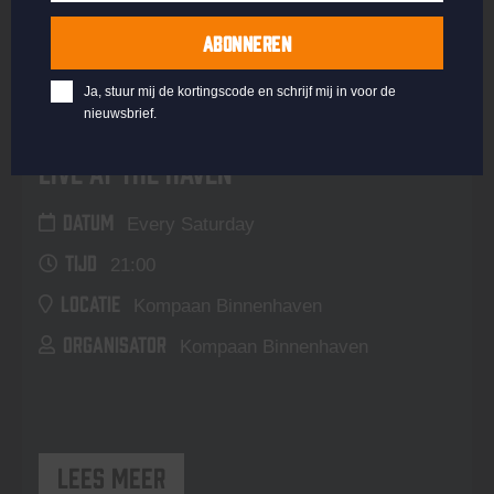
Achternaam
ABONNEREN
Ja, stuur mij de kortingscode en schrijf mij in voor de
nieuwsbrief.
Live At The Haven
DATUM
Every Saturday
TIJD
21:00
LOCATIE
Kompaan Binnenhaven
ORGANISATOR
Kompaan Binnenhaven
Lees meer