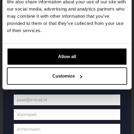
We also share information about your use of our site with
Word lid van de Kompaan-community en schrijf
LOCATIE
Kompaan Thuishaven & Brewery
our social media, advertising and analytics partners who
je in voor onze nieuwsbrief.
may combine it with other information that you’ve
ORGANISATOR
provided to them or that they’ve collected from your use
Ontvang een persoonlijke eenmalige
of their services.
kortingscode direct in je inbox en hoor als
eerste over onze nieuwe bieren,
Lees meer
evenementen en exclusieve updates.
Allow all
Vul hieronder jouw e-mailadres in om uw
welkomstkorting te ontvangen
Customize
Every Saturday
jouw@e-mail.nl
Jouw
e-
Voornaam
mailadres
Voornaam
Achternaam