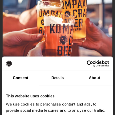
elke vrijdag
Consent
Details
About
Ontvang 10%
For The Record
This website uses cookies
korting
DATUM
elke vrijdag
We use cookies to personalise content and ads, to
provide social media features and to analyse our traffic.
TIJD
19:00