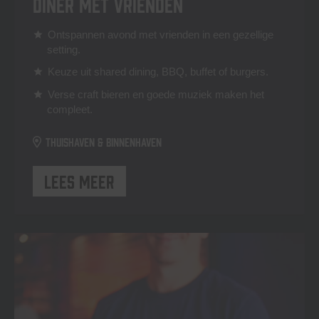
Diner met vrienden
Ontspannen avond met vrienden in een gezellige
star
setting.
Keuze uit shared dining, BBQ, buffet of burgers.
star
Verse craft bieren en goede muziek maken het
star
compleet.
Thuishaven & Binnenhaven
Lees meer