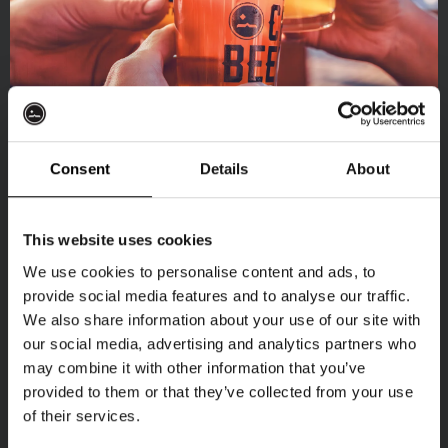
Consent
Details
About
Borrel met vrienden
Ontvang 10%
This website uses cookies
Vier verjaardagen, jubilea of vrijgezellenfeesten.
star
korting
Gezelligheid gegarandeerd vanaf 15 personen.
We use cookies to personalise content and ads, to
star
provide social media features and to analyse our traffic.
Informele setting met lekkere bieren en bites.
star
We also share information about your use of our site with
Word lid van de Kompaan-community en schrijf
our social media, advertising and analytics partners who
Thuishaven & Binnenhaven
je in voor onze nieuwsbrief.
may combine it with other information that you’ve
provided to them or that they’ve collected from your use
Lees meer
Ontvang een persoonlijke eenmalige
of their services.
kortingscode direct in je inbox en hoor als