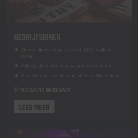
Bedrijfsdiner
Diverse diners mogelijk: buffet, BBQ, walking
star
dinner.
Volledig afgestemd op jouw groep en wensen.
star
Geschikt voor zowel casual als feestelijke setting.
star
Thuishaven & Binnenhaven
Lees meer