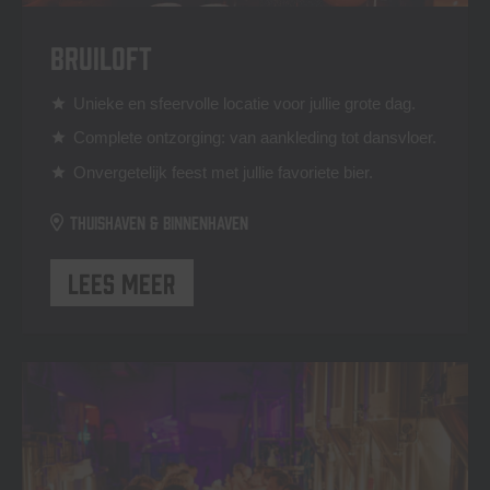
Bruiloft
Unieke en sfeervolle locatie voor jullie grote dag.
star
Complete ontzorging: van aankleding tot dansvloer.
star
Onvergetelijk feest met jullie favoriete bier.
star
Thuishaven & Binnenhaven
Lees meer