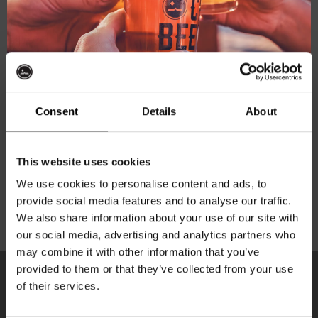
Ontdek alles over de nieuwste
bierreleases, avonturen in de brouwerij
& webshop deals!
Consent
Details
About
Ontvang 10%
Your personal data will be used to support your
experience throughout this website, to manage access
to your account, and for other purposes described in our
This website uses cookies
korting
privacybeleid
.
We use cookies to personalise content and ads, to
provide social media features and to analyse our traffic.
Registreren
We also share information about your use of our site with
Word lid van de Kompaan-community en schrijf
our social media, advertising and analytics partners who
je in voor onze nieuwsbrief.
may combine it with other information that you’ve
provided to them or that they’ve collected from your use
Ontvang een persoonlijke eenmalige
of their services.
kortingscode direct in je inbox en hoor als
KOMPAAN