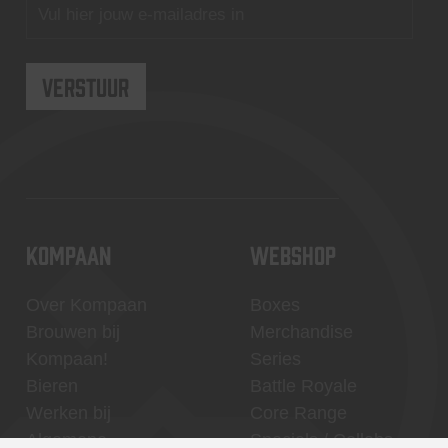
KOMPAAN
WEBSHOP
Over Kompaan
Boxes
Brouwen bij
Merchandise
Kompaan!
Series
Bieren
Battle Royale
Werken bij
Core Range
Algemene
Specials / Collabs