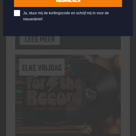
ORGANISATOR
Kompaan Binnenhaven
Ja, stuur mij de kortingscode en schrijf mij in voor de
nieuwsbrief.
Lees meer
elke vrijdag