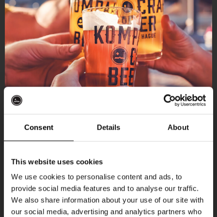
Consent
Details
About
Ontvang 10%
This website uses cookies
korting
We use cookies to personalise content and ads, to
provide social media features and to analyse our traffic.
Aankomende evenementen
We also share information about your use of our site with
Word lid van de Kompaan-community en schrijf
our social media, advertising and analytics partners who