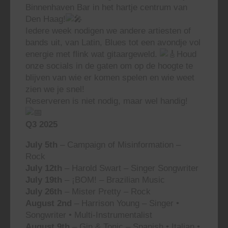
Binnenhaven Bar in het hartje centrum van
Den Haag!
Iedere week nodigen we andere artiesten of
bands uit, van Latin, Blues tot een avondje vol
energie met flink wat gitaargeweld.
Houd
onze socials in de gaten om op de hoogte te
blijven van wie er komen spelen en wie weet
zien we je snel!
Reserveren is niet nodig, maar wel handig!
Q3 2025
July 5th
– Campaign of Misinformation –
Rock
July 12th
– Harold Swart – Singer Songwriter
July 19th
– ¡BOM! – Brazilian Music
July 26th
– Mister Pretty – Rock
August 2nd
– Harrison Young – Singer •
Songwriter • Multi-Instrumentalist
August 9th
– Gin & Tonic – Spanish • Italian •