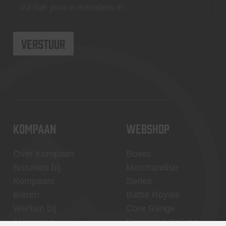
KOMPAAN
WEBSHOP
Over Kompaan
Boxes
Brouwen bij
Merchandise
Kompaan!
Series
Bieren
Battle Royale
Werken bij
Core Range
Algemene
Specials / Collabs