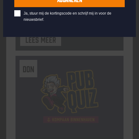
ORGANISATOR
Kompaan Binnenhaven
Ja, stuur mij de kortingscode en schrijf mij in voor de
nieuwsbrief.
Lees meer
DON