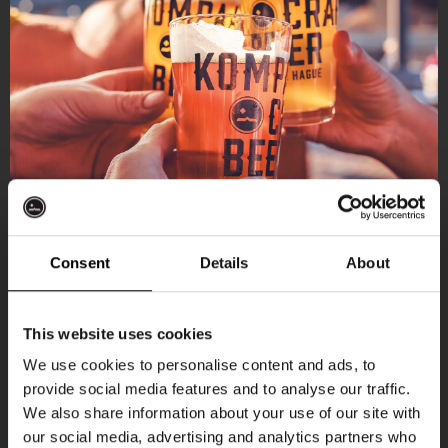
Consent
Details
About
Ontvang 10%
This website uses cookies
korting
We use cookies to personalise content and ads, to
provide social media features and to analyse our traffic.
Aankomende evenementen
We also share information about your use of our site with
Word lid van de Kompaan-community en schrijf
our social media, advertising and analytics partners who