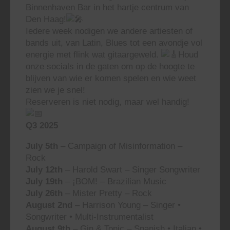
Binnenhaven Bar in het hartje centrum van
Den Haag!
Iedere week nodigen we andere artiesten of
bands uit, van Latin, Blues tot een avondje vol
energie met flink wat gitaargeweld.
Houd
onze socials in de gaten om op de hoogte te
blijven van wie er komen spelen en wie weet
zien we je snel!
Reserveren is niet nodig, maar wel handig!
Q3 2025
July 5th
– Campaign of Misinformation –
Rock
July 12th
– Harold Swart – Singer Songwriter
July 19th
– ¡BOM! – Brazilian Music
July 26th
– Mister Pretty – Rock
August 2nd
– Harrison Young – Singer •
Songwriter • Multi-Instrumentalist
August 9th
– Gin & Tonic – Spanish • Italian •