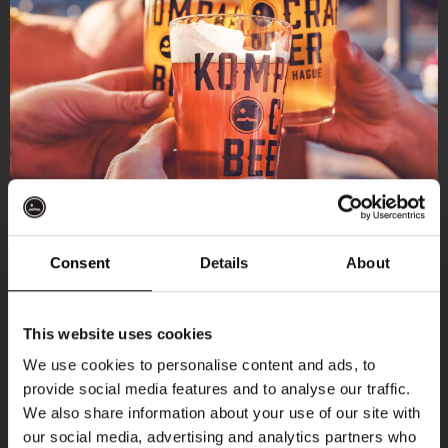
Consent
Details
About
Ontvang 10%
This website uses cookies
korting
We use cookies to personalise content and ads, to
provide social media features and to analyse our traffic.
Aankomende evenementen
We also share information about your use of our site with
Word lid van de Kompaan-community en schrijf
our social media, advertising and analytics partners who