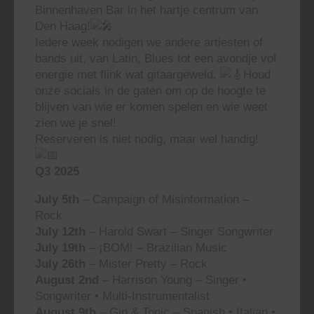
Binnenhaven Bar in het hartje centrum van
Den Haag!
Iedere week nodigen we andere artiesten of
bands uit, van Latin, Blues tot een avondje vol
energie met flink wat gitaargeweld.
Houd
onze socials in de gaten om op de hoogte te
blijven van wie er komen spelen en wie weet
zien we je snel!
Reserveren is niet nodig, maar wel handig!
Q3 2025
July 5th
– Campaign of Misinformation –
Rock
July 12th
– Harold Swart – Singer Songwriter
July 19th
– ¡BOM! – Brazilian Music
July 26th
– Mister Pretty – Rock
August 2nd
– Harrison Young – Singer •
Songwriter • Multi-Instrumentalist
August 9th
– Gin & Tonic – Spanish • Italian •