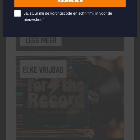
ORGANISATOR
Kompaan Binnenhaven
Ja, stuur mij de kortingscode en schrijf mij in voor de
nieuwsbrief.
Lees meer
elke vrijdag