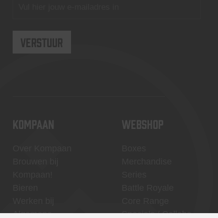
KOMPAAN
WEBSHOP
Over Kompaan
Boxes
Brouwen bij
Merchandise
Kompaan!
Series
Bieren
Battle Royale
Werken bij
Core Range
Algemene
Specials / Collabs