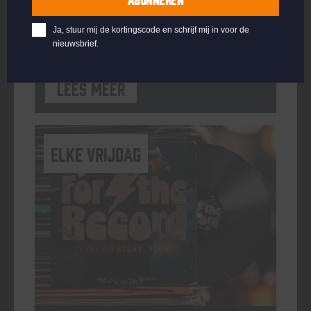
ORGANISATOR
Kompaan Binnenhaven
Ja, stuur mij de kortingscode en schrijf mij in voor de
nieuwsbrief.
Lees meer
elke vrijdag