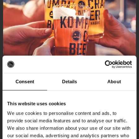
Consent
Details
About
Ontvang 10%
This website uses cookies
korting
We use cookies to personalise content and ads, to
provide social media features and to analyse our traffic.
Aankomende evenementen
We also share information about your use of our site with
Word lid van de Kompaan-community en schrijf
our social media, advertising and analytics partners who