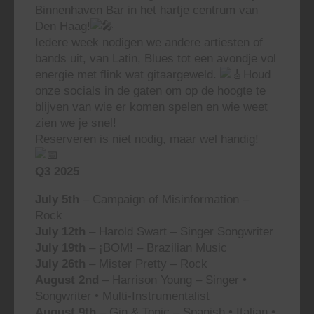
Binnenhaven Bar in het hartje centrum van
Den Haag!
Iedere week nodigen we andere artiesten of
bands uit, van Latin, Blues tot een avondje vol
energie met flink wat gitaargeweld.
Houd
onze socials in de gaten om op de hoogte te
blijven van wie er komen spelen en wie weet
zien we je snel!
Reserveren is niet nodig, maar wel handig!
Q3 2025
July 5th
– Campaign of Misinformation –
Rock
July 12th
– Harold Swart – Singer Songwriter
July 19th
– ¡BOM! – Brazilian Music
July 26th
– Mister Pretty – Rock
August 2nd
– Harrison Young – Singer •
Songwriter • Multi-Instrumentalist
August 9th
– Gin & Tonic – Spanish • Italian •