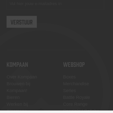
KOMPAAN
WEBSHOP
Over Kompaan
Boxes
Brouwen bij
Merchandise
Kompaan!
Series
Bieren
Battle Royale
Werken bij
Core Range
Algemene
Specials / Collabs