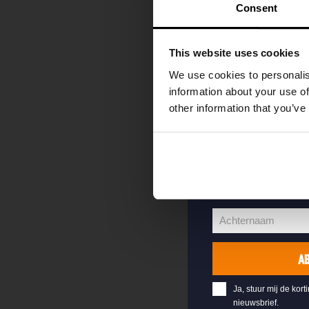
kortingscode direc
Consent
als eerste over o
evenementen en e
This website uses cookies
Vul hieronder jo
We use cookies to personalis
welkomstkorting 
information about your use of
other information that you’ve
jouw@e-mail.nl
Jouw
e-
Voornaam
mailadres
Voornaam
Achternaam
Achternaam
A
Ja, stuur mij de kort
nieuwsbrief.