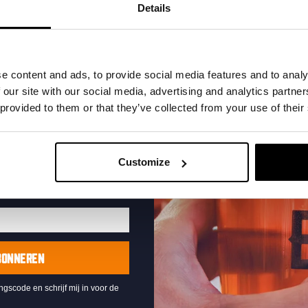
t in je inbox en hoor
Details
nze nieuwe bieren,
xclusieve updates.
uw e-mailadres in om uw
e content and ads, to provide social media features and to analy
te ontvangen
 our site with our social media, advertising and analytics partn
 provided to them or that they’ve collected from your use of their
Live At The Haven
DATUM
Every Saturday
Customize
TIJD
21:00
LOCATIE
Kompaan Binnenhaven
ORGANISATOR
Kompaan Binnenhaven
BONNEREN
ingscode en schrijf mij in voor de