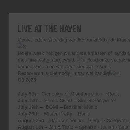
Live At The Haven
Geniet iedere zaterdag van live muziek bij de Binn
Iedere week nodigen we andere artiesten of bands ui
met flink wat gitaargeweld.
Houd onze socials i
komen spelen en wie weet zien we je snel!
Reserveren is niet nodig, maar wel handig!
Q3 2025
July 5th
– Campaign of Misinformation – Rock
July 12th
– Harold Swart – Singer Songwriter
July 19th
– ¡BOM! – Brazilian Music
July 26th
– Mister Pretty – Rock
August 2nd
– Harrison Young – Singer • Songwriter 
August 9th
– Gin & Tonic – Spanish • Italian • Sou