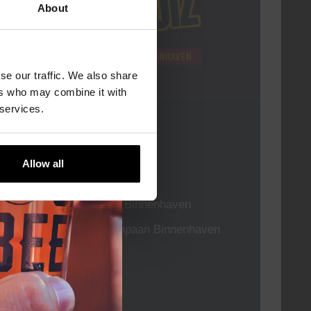
About
se our traffic. We also share
ers who may combine it with
 services.
Pub Quiz
DATUM
Elke Donderdag
Allow all
TIJD
20:30
LOCATIE
Kompaan Binnenhaven
ORGANISATOR
Kompaan Binnenhaven