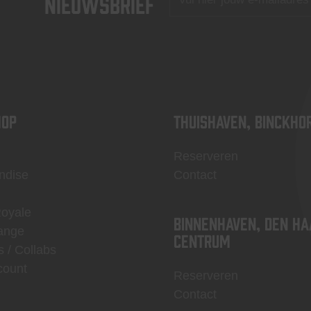
nieuwsbrief
OP
Thuishaven, Binckho
Reserveren
ndise
Contact
Royale
Binnenhaven, Den Ha
ange
centrum
s / Collabs
count
Reserveren
Contact