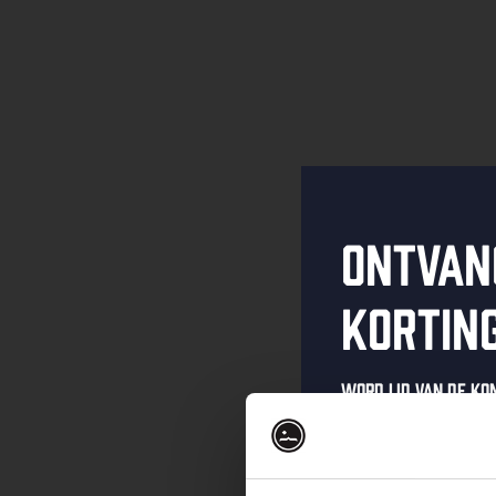
Ontvan
kortin
Word lid van de K
schrijf je in voor 
Ontvang een pers