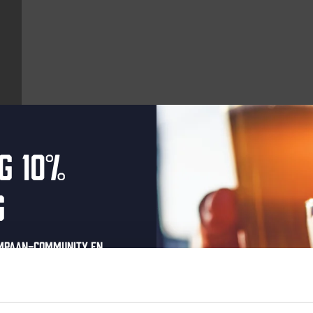
g 10%
Aankomende evenementen
g
Every Saturday
ompaan-community en
onze nieuwsbrief.
oonlijke eenmalige