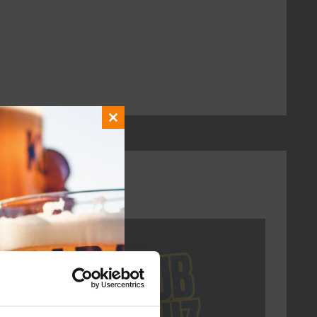
Close
this
module
DON