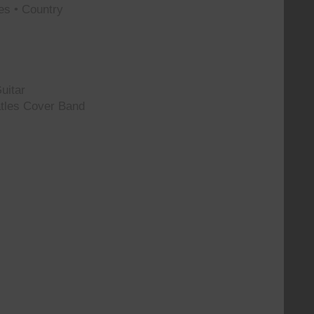
es • Country
uitar
tles Cover Band