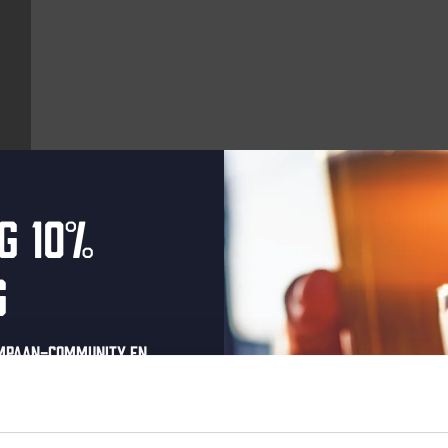
g 10%
Aankomende evenementen
g
elke vrijdag
ompaan-community en
onze nieuwsbrief.
oonlijke eenmalige