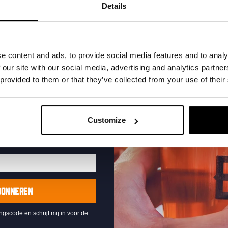
t in je inbox en hoor
Details
nze nieuwe bieren,
xclusieve updates.
uw e-mailadres in om uw
e content and ads, to provide social media features and to analy
te ontvangen
 our site with our social media, advertising and analytics partn
 provided to them or that they’ve collected from your use of their
For The Record
DATUM
elke vrijdag
Customize
TIJD
19:00
LOCATIE
Kompaan Thuishaven & Brewery
ORGANISATOR
BONNEREN
ingscode en schrijf mij in voor de