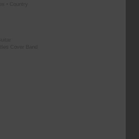
es • Country
uitar
tles Cover Band