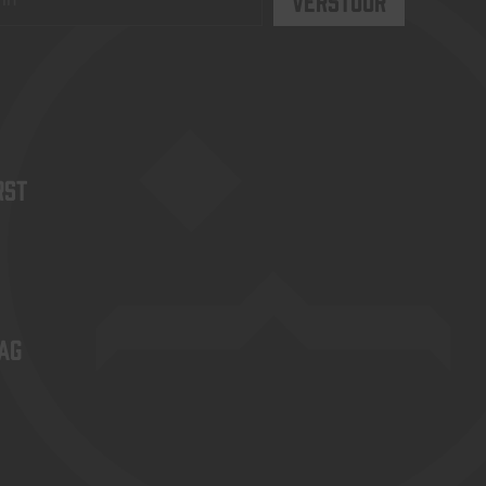
rst
ag