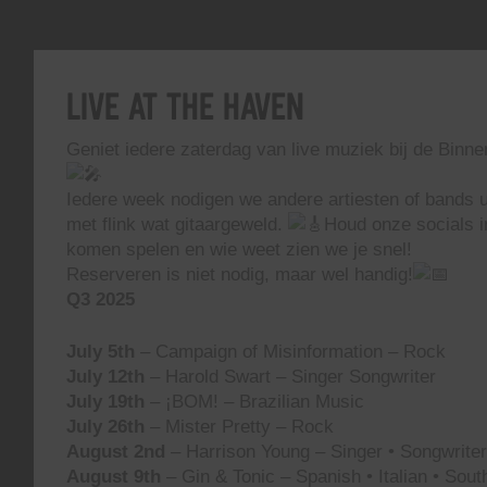
Live At The Haven
Geniet iedere zaterdag van live muziek bij de Binn
Iedere week nodigen we andere artiesten of bands ui
met flink wat gitaargeweld.
Houd onze socials i
komen spelen en wie weet zien we je snel!
Reserveren is niet nodig, maar wel handig!
Q3 2025
July 5th
– Campaign of Misinformation – Rock
July 12th
– Harold Swart – Singer Songwriter
July 19th
– ¡BOM! – Brazilian Music
July 26th
– Mister Pretty – Rock
August 2nd
– Harrison Young – Singer • Songwriter 
August 9th
– Gin & Tonic – Spanish • Italian • Sou