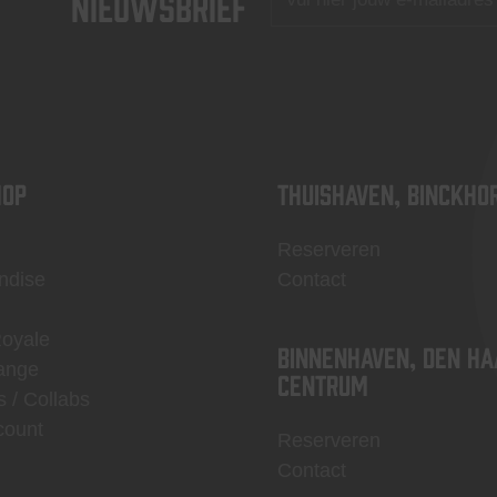
nieuwsbrief
OP
Thuishaven, Binckho
Reserveren
ndise
Contact
Royale
Binnenhaven, Den Ha
ange
centrum
s / Collabs
count
Reserveren
Contact