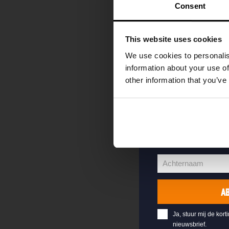
kortingscode direc
Consent
als eerste over o
evenementen en e
This website uses cookies
Vul hieronder jo
We use cookies to personalis
welkomstkorting 
information about your use of
other information that you’ve
jouw@e-mail.nl
Jouw
e-
Voornaam
mailadres
Voornaam
Achternaam
Achternaam
A
Ja, stuur mij de kort
nieuwsbrief.