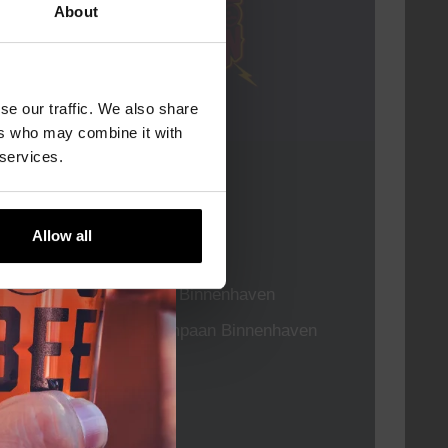
About
se our traffic. We also share
ers who may combine it with
 services.
Live At The Haven
DATUM
Every Saturday
Allow all
TIJD
21:00
LOCATIE
Kompaan Binnenhaven
ORGANISATOR
Kompaan Binnenhaven