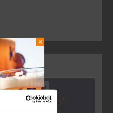
Close
this
module
Every Saturday