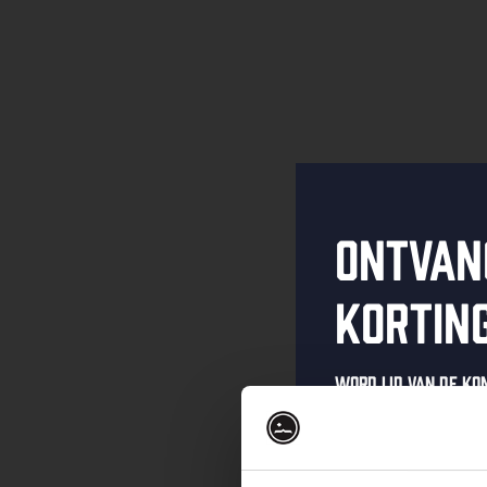
Ontvan
kortin
Word lid van de K
schrijf je in voor 
Ontvang een pers