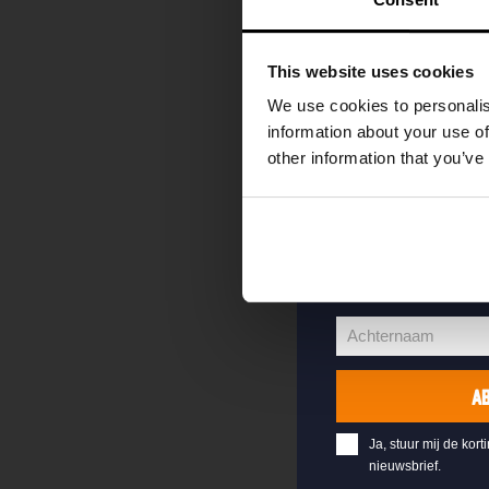
als eerste over o
evenementen en e
This website uses cookies
Vul hieronder jo
We use cookies to personalis
welkomstkorting 
information about your use of
other information that you’ve
jouw@e-mail.nl
Jouw
e-
Voornaam
mailadres
Voornaam
Achternaam
Achternaam
A
Ja, stuur mij de kort
nieuwsbrief.