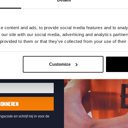
nze nieuwe bieren,
xclusieve updates.
uw e-mailadres in om uw
e content and ads, to provide social media features and to analy
te ontvangen
 our site with our social media, advertising and analytics partn
Live At The Haven
 provided to them or that they’ve collected from your use of their
DATUM
Every Saturday
Customize
TIJD
21:00
LOCATIE
Kompaan Binnenhaven
ORGANISATOR
Kompaan Binnenhaven
BONNEREN
ingscode en schrijf mij in voor de
Lees meer