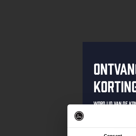
Ontvan
kortin
Word lid van de K
schrijf je in voor 
Ontvang een pers
kortingscode direc
Consent