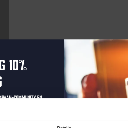
g 10%
Aankomende evenementen
g
Every Saturday
ompaan-community en
onze nieuwsbrief.
oonlijke eenmalige
t in je inbox en hoor
Details