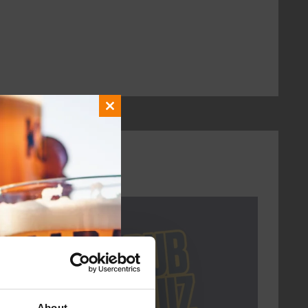
Close
this
module
DON
About