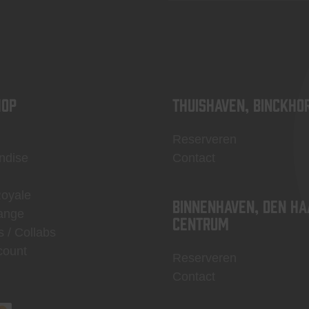
OP
Thuishaven, Binckho
Reserveren
ndise
Contact
Royale
Binnenhaven, Den Ha
ange
centrum
s / Collabs
count
Reserveren
Contact