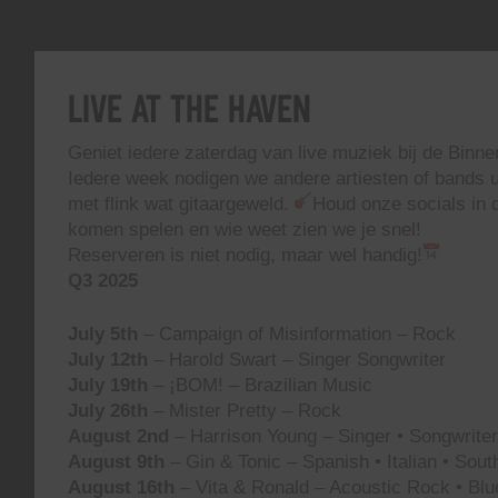
Live At The Haven
Geniet iedere zaterdag van live muziek bij de Binn
Iedere week nodigen we andere artiesten of bands ui
met flink wat gitaargeweld.
Houd onze socials in d
komen spelen en wie weet zien we je snel!
Reserveren is niet nodig, maar wel handig!
Q3 2025
July 5th
– Campaign of Misinformation – Rock
July 12th
– Harold Swart – Singer Songwriter
July 19th
– ¡BOM! – Brazilian Music
July 26th
– Mister Pretty – Rock
August 2nd
– Harrison Young – Singer • Songwriter 
August 9th
– Gin & Tonic – Spanish • Italian • Sou
August 16th
– Vita & Ronald – Acoustic Rock • Blu