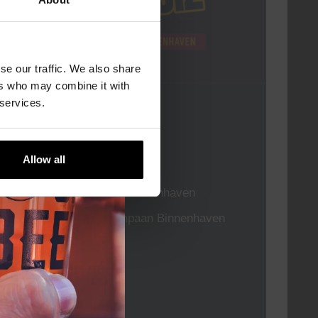
se our traffic. We also share
ers who may combine it with
Pub Quiz
 services.
DATUM
Elke Donderdag
Allow all
TIJD
20:30
LOCATIE
Kompaan Binnenhaven
ORGANISATOR
Kompaan Binnenhaven
Lees meer