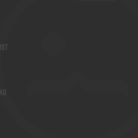
rst
ag