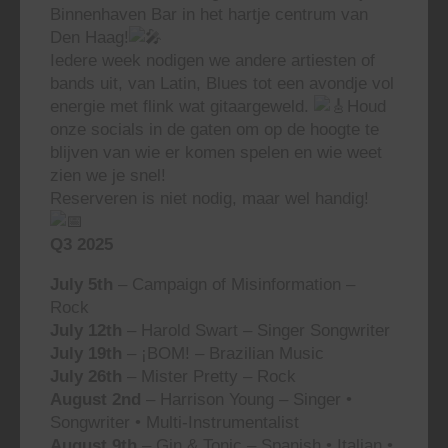
Binnenhaven Bar in het hartje centrum van
Den Haag!
Iedere week nodigen we andere artiesten of
bands uit, van Latin, Blues tot een avondje vol
energie met flink wat gitaargeweld.
Houd
onze socials in de gaten om op de hoogte te
blijven van wie er komen spelen en wie weet
zien we je snel!
Reserveren is niet nodig, maar wel handig!
Q3 2025
July 5th
– Campaign of Misinformation –
Rock
July 12th
– Harold Swart – Singer Songwriter
July 19th
– ¡BOM! – Brazilian Music
July 26th
– Mister Pretty – Rock
August 2nd
– Harrison Young – Singer •
Songwriter • Multi-Instrumentalist
August 9th
– Gin & Tonic – Spanish • Italian •