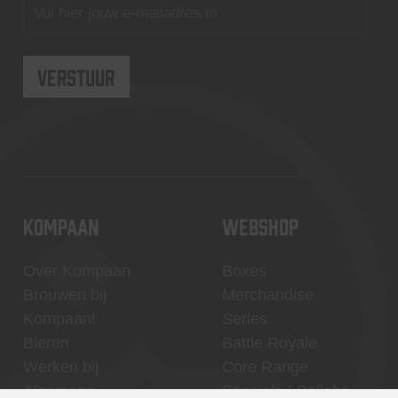
KOMPAAN
WEBSHOP
Over Kompaan
Boxes
Brouwen bij
Merchandise
Kompaan!
Series
Bieren
Battle Royale
Werken bij
Core Range
Algemene
Specials / Collabs