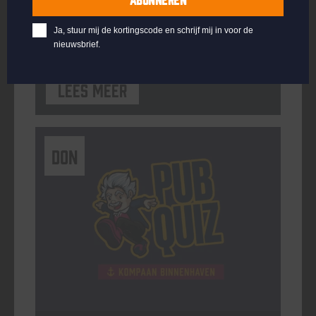
ORGANISATOR
Kompaan Binnenhaven
Ja, stuur mij de kortingscode en schrijf mij in voor de
nieuwsbrief.
Lees meer
DON