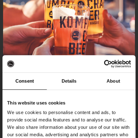
Consent
Details
About
Ontvang 10%
This website uses cookies
korting
We use cookies to personalise content and ads, to
provide social media features and to analyse our traffic.
Aankomende evenementen
We also share information about your use of our site with
Word lid van de Kompaan-community en schrijf
our social media, advertising and analytics partners who