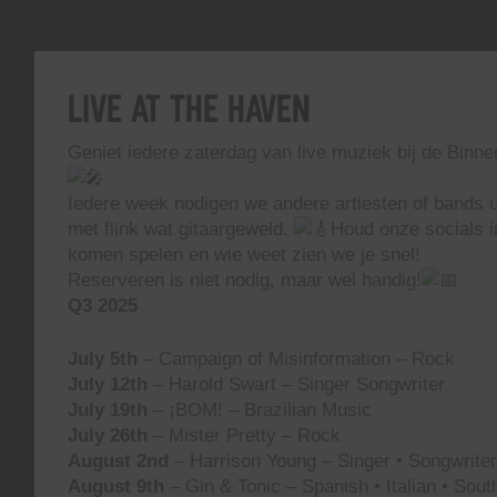
Live At The Haven
Geniet iedere zaterdag van live muziek bij de Binn
Iedere week nodigen we andere artiesten of bands ui
met flink wat gitaargeweld.
Houd onze socials i
komen spelen en wie weet zien we je snel!
Reserveren is niet nodig, maar wel handig!
Q3 2025
July 5th
– Campaign of Misinformation – Rock
July 12th
– Harold Swart – Singer Songwriter
July 19th
– ¡BOM! – Brazilian Music
July 26th
– Mister Pretty – Rock
August 2nd
– Harrison Young – Singer • Songwriter 
August 9th
– Gin & Tonic – Spanish • Italian • Sou