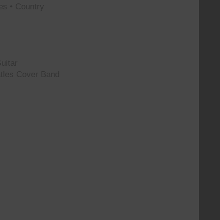
es • Country
uitar
tles Cover Band