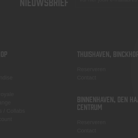
nieuwsbrief
OP
Thuishaven, Binckho
Reserveren
ndise
Contact
Royale
Binnenhaven, Den Ha
ange
centrum
s / Collabs
count
Reserveren
Contact