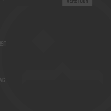
rst
ag