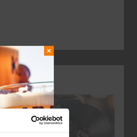
Close
this
module
elke vrijdag