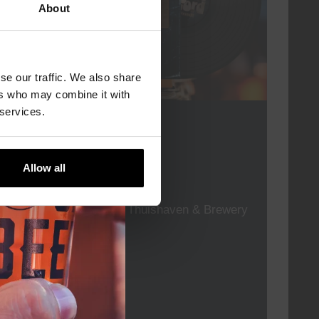
About
se our traffic. We also share
ers who may combine it with
 services.
For The Record
DATUM
elke vrijdag
Allow all
TIJD
19:00
LOCATIE
Kompaan Thuishaven & Brewery
ORGANISATOR