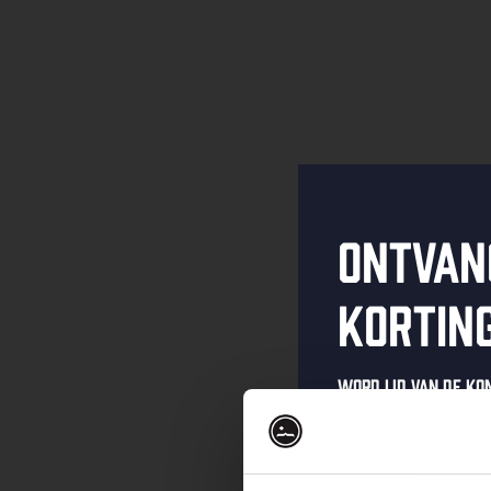
Ontvan
kortin
Word lid van de K
schrijf je in voor 
Ontvang een pers