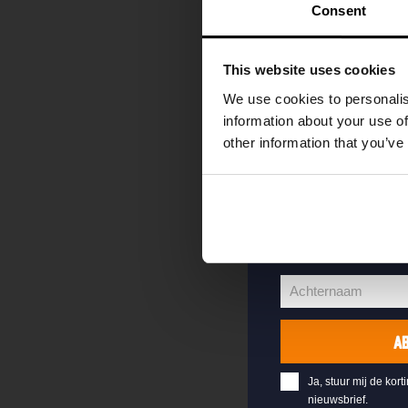
kortingscode direc
Consent
als eerste over o
evenementen en e
This website uses cookies
Vul hieronder jo
We use cookies to personalis
welkomstkorting 
information about your use of
other information that you’ve
jouw@e-mail.nl
Jouw
e-
Voornaam
mailadres
Voornaam
Achternaam
Achternaam
A
Ja, stuur mij de kort
nieuwsbrief.