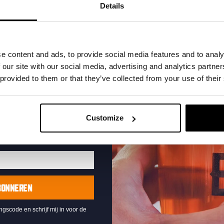
t in je inbox en hoor
Details
nze nieuwe bieren,
xclusieve updates.
uw e-mailadres in om uw
e content and ads, to provide social media features and to analy
te ontvangen
 our site with our social media, advertising and analytics partn
 provided to them or that they’ve collected from your use of their
Pub Quiz
DATUM
Elke Donderdag
Customize
TIJD
20:30
LOCATIE
Kompaan Binnenhaven
ORGANISATOR
Kompaan Binnenhaven
BONNEREN
ingscode en schrijf mij in voor de