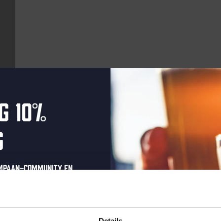
g 10%
Aankomende evenementen
g
DON
ompaan-community en
onze nieuwsbrief.
oonlijke eenmalige
t in je inbox en hoor
Details