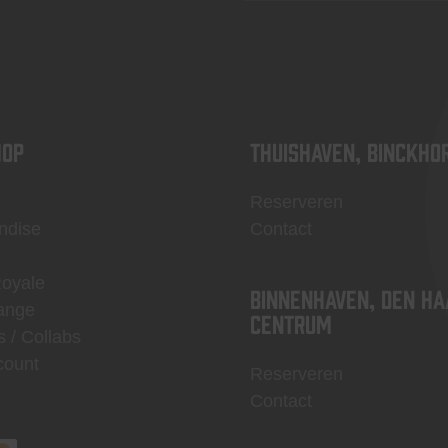
OP
Thuishaven, Binckho
Reserveren
ndise
Contact
Royale
Binnenhaven, Den Ha
ange
centrum
s / Collabs
count
Reserveren
Contact