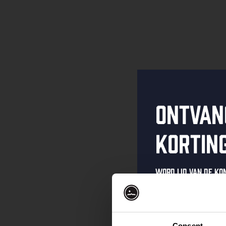
Ontvan
kortin
Word lid van de K
schrijf je in voor 
Ontvang een pers
kortingscode direc
Consent