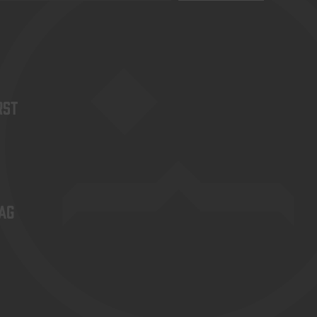
rst
ag