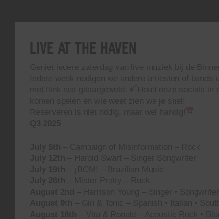
Live At The Haven
Geniet iedere zaterdag van live muziek bij de Binn
Iedere week nodigen we andere artiesten of bands ui
met flink wat gitaargeweld.
Houd onze socials in d
komen spelen en wie weet zien we je snel!
Reserveren is niet nodig, maar wel handig!
Q3 2025
July 5th
– Campaign of Misinformation – Rock
July 12th
– Harold Swart – Singer Songwriter
July 19th
– ¡BOM! – Brazilian Music
July 26th
– Mister Pretty – Rock
August 2nd
– Harrison Young – Singer • Songwriter 
August 9th
– Gin & Tonic – Spanish • Italian • Sou
August 16th
– Vita & Ronald – Acoustic Rock • Blu