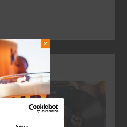
Close
this
module
elke vrijdag
About