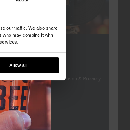
se our traffic. We also share
ers who may combine it with
For The Record
 services.
DATUM
elke vrijdag
Allow all
TIJD
19:00
LOCATIE
Kompaan Thuishaven & Brewery
ORGANISATOR
Lees meer