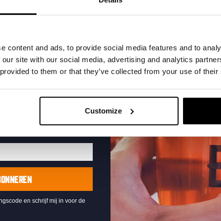
nze nieuwe bieren,
xclusieve updates.
uw e-mailadres in om uw
e content and ads, to provide social media features and to analy
te ontvangen
 our site with our social media, advertising and analytics partn
Pub Quiz
 provided to them or that they’ve collected from your use of their
DATUM
Elke Donderdag
Customize
TIJD
20:30
LOCATIE
Kompaan Binnenhaven
ORGANISATOR
Kompaan Binnenhaven
BONNEREN
ingscode en schrijf mij in voor de
Lees meer