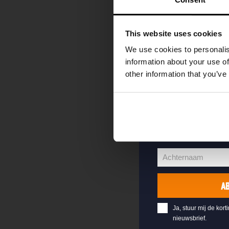
als eerste over o
evenementen en e
This website uses cookies
Vul hieronder jo
We use cookies to personalis
welkomstkorting 
information about your use of
other information that you’ve
jouw@e-mail.nl
Jouw
e-
Voornaam
mailadres
Voornaam
Achternaam
Achternaam
A
Ja, stuur mij de kort
nieuwsbrief.