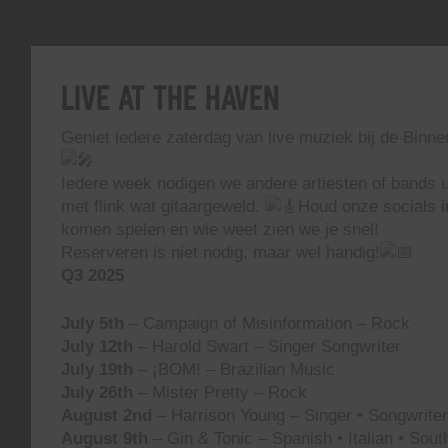
Live At The Haven
Geniet iedere zaterdag van live muziek bij de Binn
Iedere week nodigen we andere artiesten of bands ui
met flink wat gitaargeweld.
Houd onze socials i
komen spelen en wie weet zien we je snel!
Reserveren is niet nodig, maar wel handig!
Q3 2025
July 5th
– Campaign of Misinformation – Rock
July 12th
– Harold Swart – Singer Songwriter
July 19th
– ¡BOM! – Brazilian Music
July 26th
– Mister Pretty – Rock
August 2nd
– Harrison Young – Singer • Songwriter 
August 9th
– Gin & Tonic – Spanish • Italian • Sou