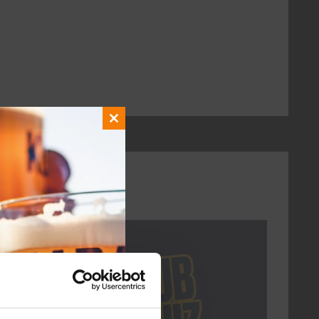
Close
this
module
DON