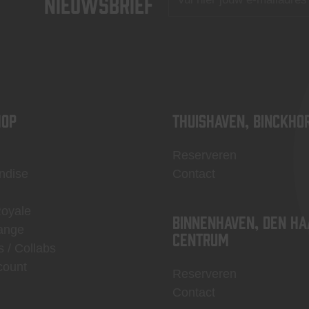
nieuwsbrief
OP
Thuishaven, Binckho
Reserveren
ndise
Contact
Royale
Binnenhaven, Den Ha
ange
centrum
s / Collabs
count
Reserveren
Contact