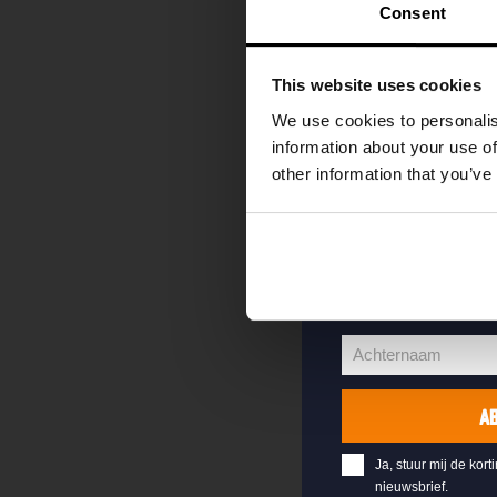
kortingscode direc
Consent
als eerste over o
evenementen en e
This website uses cookies
Vul hieronder jo
We use cookies to personalis
welkomstkorting 
information about your use of
other information that you’ve
jouw@e-mail.nl
Jouw
e-
Voornaam
mailadres
Voornaam
Achternaam
Achternaam
A
Ja, stuur mij de kort
nieuwsbrief.