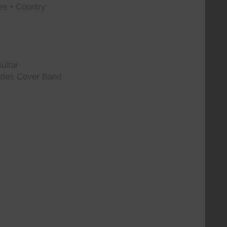
es • Country
uitar
tles Cover Band