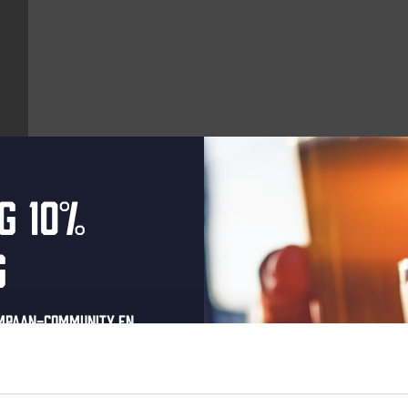
g 10%
Aankomende evenementen
g
Every Saturday
ompaan-community en
onze nieuwsbrief.
oonlijke eenmalige