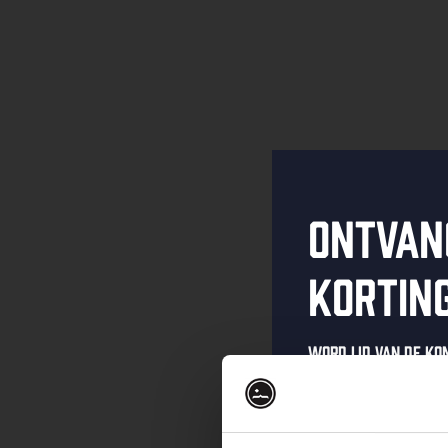
Ontvan
kortin
Word lid van de K
schrijf je in voor 
Ontvang een pers