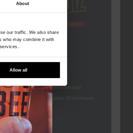
About
se our traffic. We also share
ers who may combine it with
 services.
Pub Quiz
DATUM
Elke Donderdag
Allow all
TIJD
20:30
LOCATIE
Kompaan Binnenhaven
ORGANISATOR
Kompaan Binnenhaven