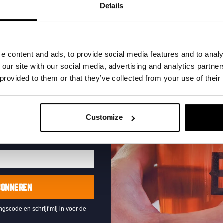
t in je inbox en hoor
Details
nze nieuwe bieren,
xclusieve updates.
uw e-mailadres in om uw
e content and ads, to provide social media features and to analy
te ontvangen
 our site with our social media, advertising and analytics partn
 provided to them or that they’ve collected from your use of their
Live At The Haven
DATUM
Every Saturday
Customize
TIJD
21:00
LOCATIE
Kompaan Binnenhaven
ORGANISATOR
Kompaan Binnenhaven
BONNEREN
ingscode en schrijf mij in voor de