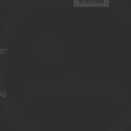
rst
ag