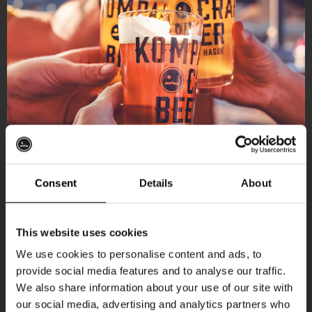
Consent
Details
About
Ontvang 10%
This website uses cookies
korting
We use cookies to personalise content and ads, to
provide social media features and to analyse our traffic.
Aankomende evenementen
We also share information about your use of our site with
Word lid van de Kompaan-community en schrijf
our social media, advertising and analytics partners who