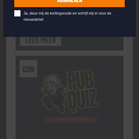
ORGANISATOR
Kompaan Binnenhaven
Ja, stuur mij de kortingscode en schrijf mij in voor de
nieuwsbrief.
Lees meer
DON