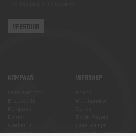
KOMPAAN
WEBSHOP
Over Kompaan
Boxes
Brouwen bij
Merchandise
Kompaan!
Series
Bieren
Battle Royale
Werken bij
Core Range
Algemene
Specials / Collabs