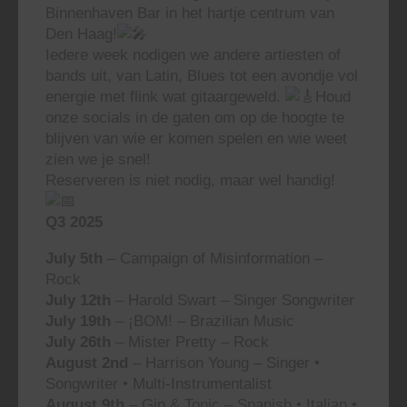
Binnenhaven Bar in het hartje centrum van
Den Haag!
Iedere week nodigen we andere artiesten of
bands uit, van Latin, Blues tot een avondje vol
energie met flink wat gitaargeweld.
Houd
onze socials in de gaten om op de hoogte te
blijven van wie er komen spelen en wie weet
zien we je snel!
Reserveren is niet nodig, maar wel handig!
Q3 2025
July 5th
– Campaign of Misinformation –
Rock
July 12th
– Harold Swart – Singer Songwriter
July 19th
– ¡BOM! – Brazilian Music
July 26th
– Mister Pretty – Rock
August 2nd
– Harrison Young – Singer •
Songwriter • Multi-Instrumentalist
August 9th
– Gin & Tonic – Spanish • Italian •