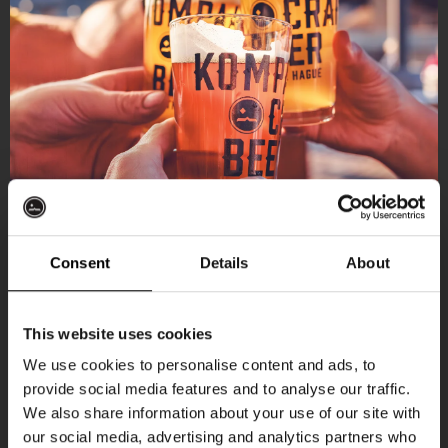
Consent
Details
About
Ontvang 10%
This website uses cookies
korting
We use cookies to personalise content and ads, to
provide social media features and to analyse our traffic.
Aankomende evenementen
We also share information about your use of our site with
Word lid van de Kompaan-community en schrijf
our social media, advertising and analytics partners who