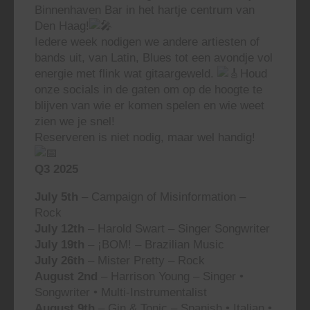
Binnenhaven Bar in het hartje centrum van
Den Haag!
Iedere week nodigen we andere artiesten of
bands uit, van Latin, Blues tot een avondje vol
energie met flink wat gitaargeweld.
Houd
onze socials in de gaten om op de hoogte te
blijven van wie er komen spelen en wie weet
zien we je snel!
Reserveren is niet nodig, maar wel handig!
Q3 2025
July 5th
– Campaign of Misinformation –
Rock
July 12th
– Harold Swart – Singer Songwriter
July 19th
– ¡BOM! – Brazilian Music
July 26th
– Mister Pretty – Rock
August 2nd
– Harrison Young – Singer •
Songwriter • Multi-Instrumentalist
August 9th
– Gin & Tonic – Spanish • Italian •