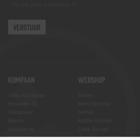
KOMPAAN
WEBSHOP
Over Kompaan
Boxes
Brouwen bij
Merchandise
Kompaan!
Series
Bieren
Battle Royale
Werken bij
Core Range
Algemene
Specials / Collabs