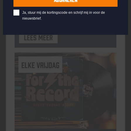
ORGANISATOR
Kompaan Binnenhaven
Ja, stuur mij de kortingscode en schrijf mij in voor de
nieuwsbrief.
Lees meer
elke vrijdag