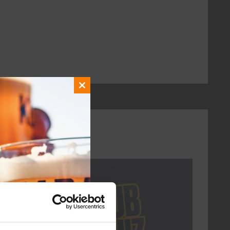
Close
this
module
DON