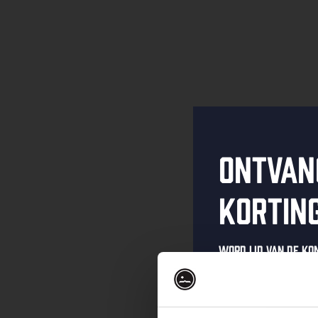
Ontvan
kortin
Word lid van de K
schrijf je in voor 
Ontvang een pers