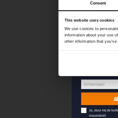
kortingscode direc
Consent
als eerste over o
evenementen en e
This website uses cookies
Vul hieronder jo
We use cookies to personalis
welkomstkorting 
information about your use of
other information that you’ve
jouw@e-mail.nl
Jouw
e-
Voornaam
mailadres
Voornaam
Achternaam
Achternaam
A
Ja, stuur mij de kort
nieuwsbrief.