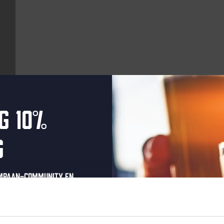
g 10%
Aankomende evenementen
g
Every Saturday
ompaan-community en
onze nieuwsbrief.
oonlijke eenmalige