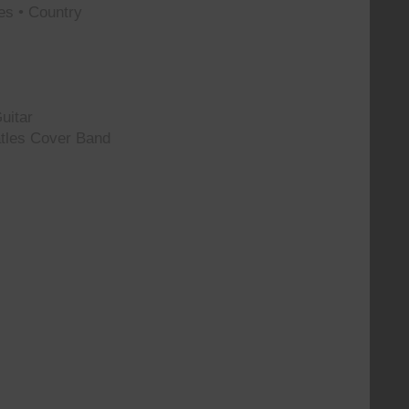
es • Country
uitar
tles Cover Band