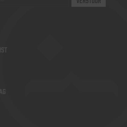
rst
ag