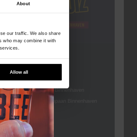
About
se our traffic. We also share
ers who may combine it with
 services.
Pub Quiz
DATUM
Elke Donderdag
Allow all
TIJD
20:30
LOCATIE
Kompaan Binnenhaven
ORGANISATOR
Kompaan Binnenhaven