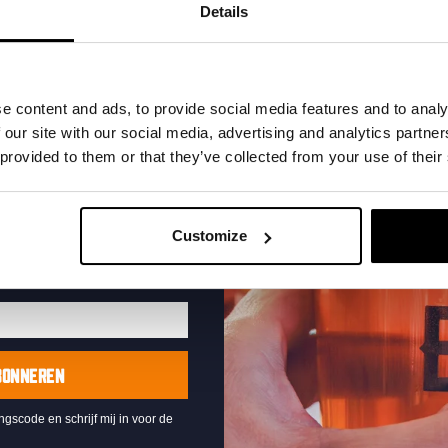
t in je inbox en hoor
Details
nze nieuwe bieren,
xclusieve updates.
uw e-mailadres in om uw
e content and ads, to provide social media features and to analy
te ontvangen
 our site with our social media, advertising and analytics partn
 provided to them or that they’ve collected from your use of their
Live At The Haven
DATUM
Every Saturday
Customize
TIJD
21:00
LOCATIE
Kompaan Binnenhaven
ORGANISATOR
Kompaan Binnenhaven
BONNEREN
ingscode en schrijf mij in voor de