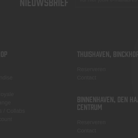
nieuwsbrief
OP
Thuishaven, Binckho
Reserveren
ndise
Contact
Royale
Binnenhaven, Den Ha
ange
centrum
s / Collabs
count
Reserveren
Contact