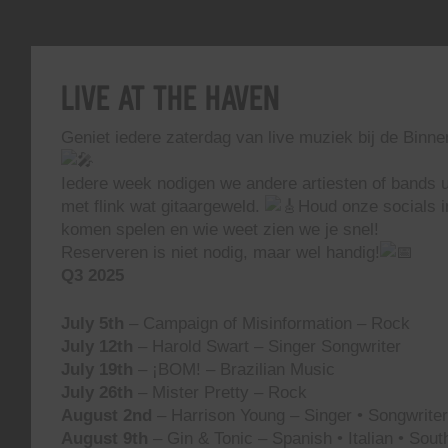
Live At The Haven
Geniet iedere zaterdag van live muziek bij de Binn
Iedere week nodigen we andere artiesten of bands ui
met flink wat gitaargeweld.
Houd onze socials i
komen spelen en wie weet zien we je snel!
Reserveren is niet nodig, maar wel handig!
Q3 2025
July 5th
– Campaign of Misinformation – Rock
July 12th
– Harold Swart – Singer Songwriter
July 19th
– ¡BOM! – Brazilian Music
July 26th
– Mister Pretty – Rock
August 2nd
– Harrison Young – Singer • Songwriter 
August 9th
– Gin & Tonic – Spanish • Italian • Sou