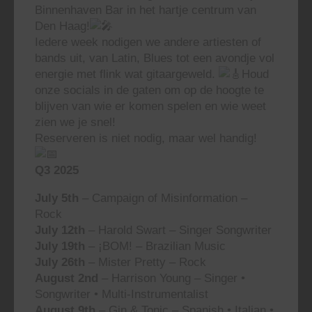
Binnenhaven Bar in het hartje centrum van
Den Haag!
Iedere week nodigen we andere artiesten of
bands uit, van Latin, Blues tot een avondje vol
energie met flink wat gitaargeweld.
Houd
onze socials in de gaten om op de hoogte te
blijven van wie er komen spelen en wie weet
zien we je snel!
Reserveren is niet nodig, maar wel handig!
Q3 2025
July 5th
– Campaign of Misinformation –
Rock
July 12th
– Harold Swart – Singer Songwriter
July 19th
– ¡BOM! – Brazilian Music
July 26th
– Mister Pretty – Rock
August 2nd
– Harrison Young – Singer •
Songwriter • Multi-Instrumentalist
August 9th
– Gin & Tonic – Spanish • Italian •