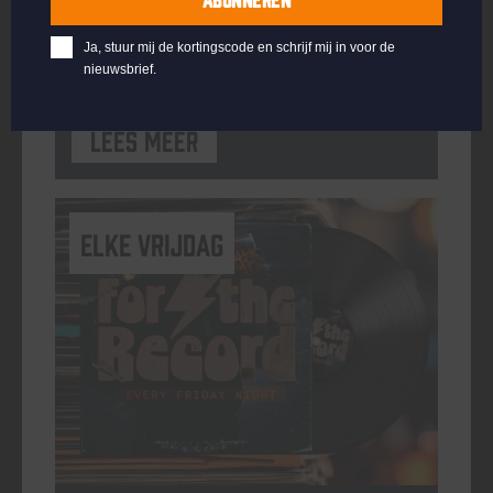
ORGANISATOR
Kompaan Binnenhaven
Ja, stuur mij de kortingscode en schrijf mij in voor de
nieuwsbrief.
Lees meer
elke vrijdag