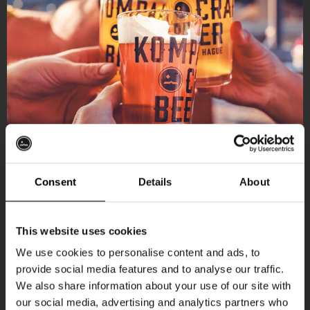
Consent
Details
About
Ontvang 10%
This website uses cookies
korting
We use cookies to personalise content and ads, to
provide social media features and to analyse our traffic.
Aankomende evenementen
We also share information about your use of our site with
Word lid van de Kompaan-community en schrijf
our social media, advertising and analytics partners who