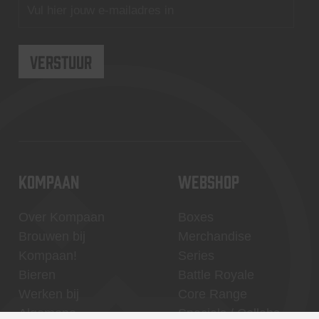
KOMPAAN
WEBSHOP
Over Kompaan
Boxes
Brouwen bij
Merchandise
Kompaan!
Series
Bieren
Battle Royale
Werken bij
Core Range
Algemene
Specials / Collabs