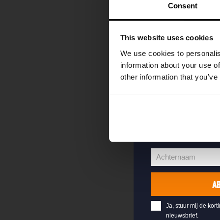
kortingscode direc
Consent
als eerste over o
evenementen en e
This website uses cookies
Vul hieronder jo
We use cookies to personalis
welkomstkorting 
information about your use of
other information that you’ve
jouw@e-mail.nl
Jouw
e-
Voornaam
mailadres
Voornaam
Achternaam
Achternaam
A
Ja, stuur mij de kort
nieuwsbrief.