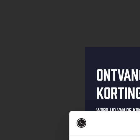
Ontvan
kortin
Word lid van de K
schrijf je in voor 
Ontvang een pers