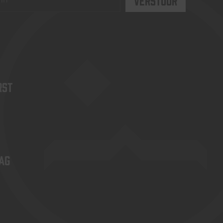
rst
ag