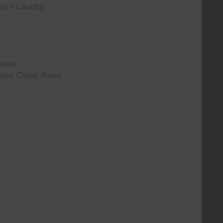
es • Country
uitar
tles Cover Band