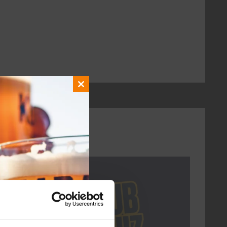
Close
this
module
DON