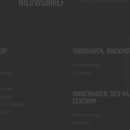
nieuwsbrief
OP
Thuishaven, Binckho
Reserveren
ndise
Contact
Royale
Binnenhaven, Den Ha
ange
centrum
s / Collabs
count
Reserveren
Contact