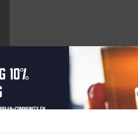
g 10%
Aankomende evenementen
g
Every Saturday
ompaan-community en
onze nieuwsbrief.
oonlijke eenmalige