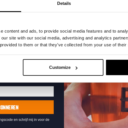
t in je inbox en hoor
Details
nze nieuwe bieren,
xclusieve updates.
uw e-mailadres in om uw
e content and ads, to provide social media features and to analy
te ontvangen
 our site with our social media, advertising and analytics partn
 provided to them or that they’ve collected from your use of their
Live At The Haven
DATUM
Every Saturday
Customize
TIJD
21:00
LOCATIE
Kompaan Binnenhaven
ORGANISATOR
Kompaan Binnenhaven
BONNEREN
ingscode en schrijf mij in voor de