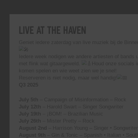
Live At The Haven
Geniet iedere zaterdag van live muziek bij de Binn
Iedere week nodigen we andere artiesten of bands ui
met flink wat gitaargeweld.
Houd onze socials i
komen spelen en wie weet zien we je snel!
Reserveren is niet nodig, maar wel handig!
Q3 2025
July 5th
– Campaign of Misinformation – Rock
July 12th
– Harold Swart – Singer Songwriter
July 19th
– ¡BOM! – Brazilian Music
July 26th
– Mister Pretty – Rock
August 2nd
– Harrison Young – Singer • Songwriter 
August 9th
– Gin & Tonic – Spanish • Italian • Sou