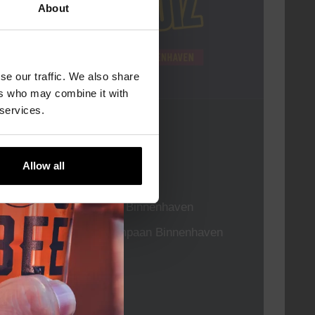
About
se our traffic. We also share
ers who may combine it with
 services.
Pub Quiz
DATUM
Elke Donderdag
Allow all
TIJD
20:30
LOCATIE
Kompaan Binnenhaven
ORGANISATOR
Kompaan Binnenhaven