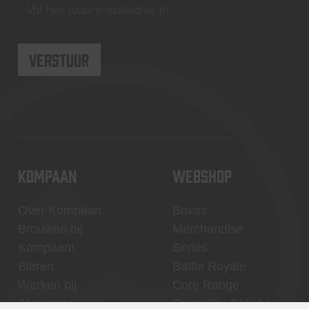
KOMPAAN
WEBSHOP
Over Kompaan
Boxes
Brouwen bij
Merchandise
Kompaan!
Series
Bieren
Battle Royale
Werken bij
Core Range
Algemene
Specials / Collabs