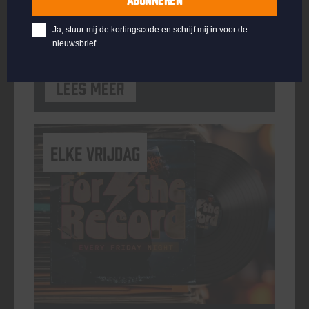
ORGANISATOR
Kompaan Binnenhaven
Ja, stuur mij de kortingscode en schrijf mij in voor de
nieuwsbrief.
Lees meer
elke vrijdag