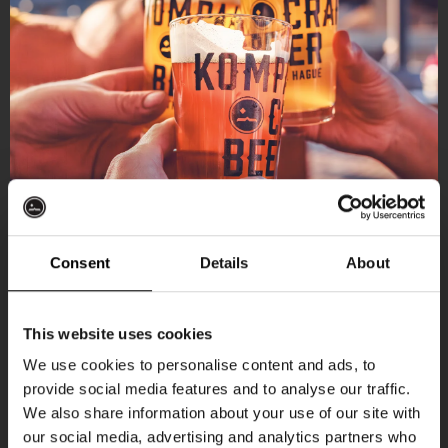
Consent
Details
About
Ontvang 10%
This website uses cookies
korting
We use cookies to personalise content and ads, to
provide social media features and to analyse our traffic.
Aankomende evenementen
We also share information about your use of our site with
Word lid van de Kompaan-community en schrijf
our social media, advertising and analytics partners who