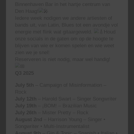
Binnenhaven Bar in het hartje centrum van
Den Haag!
Iedere week nodigen we andere artiesten of
bands uit, van Latin, Blues tot een avondje vol
energie met flink wat gitaargeweld.
Houd
onze socials in de gaten om op de hoogte te
blijven van wie er komen spelen en wie weet
zien we je snel!
Reserveren is niet nodig, maar wel handig!
Q3 2025
July 5th
– Campaign of Misinformation –
Rock
July 12th
– Harold Swart – Singer Songwriter
July 19th
– ¡BOM! – Brazilian Music
July 26th
– Mister Pretty – Rock
August 2nd
– Harrison Young – Singer •
Songwriter • Multi-Instrumentalist
August 9th
– Gin & Tonic – Spanish • Italian •