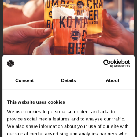
Consent
Details
About
Ontvang 10%
This website uses cookies
korting
We use cookies to personalise content and ads, to
provide social media features and to analyse our traffic.
Aankomende evenementen
We also share information about your use of our site with
Word lid van de Kompaan-community en schrijf
our social media, advertising and analytics partners who