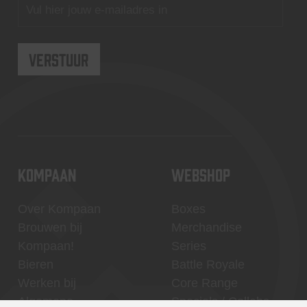
KOMPAAN
WEBSHOP
Over Kompaan
Boxes
Brouwen bij
Merchandise
Kompaan!
Series
Bieren
Battle Royale
Werken bij
Core Range
Algemene
Specials / Collabs