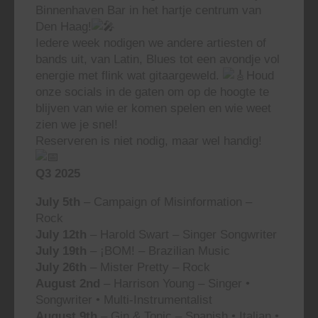
Binnenhaven Bar in het hartje centrum van
Den Haag!
Iedere week nodigen we andere artiesten of
bands uit, van Latin, Blues tot een avondje vol
energie met flink wat gitaargeweld.
Houd
onze socials in de gaten om op de hoogte te
blijven van wie er komen spelen en wie weet
zien we je snel!
Reserveren is niet nodig, maar wel handig!
Q3 2025
July 5th
– Campaign of Misinformation –
Rock
July 12th
– Harold Swart – Singer Songwriter
July 19th
– ¡BOM! – Brazilian Music
July 26th
– Mister Pretty – Rock
August 2nd
– Harrison Young – Singer •
Songwriter • Multi-Instrumentalist
August 9th
– Gin & Tonic – Spanish • Italian •