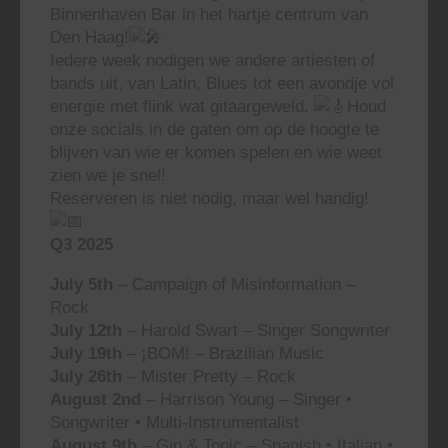
Binnenhaven Bar in het hartje centrum van
Den Haag!
Iedere week nodigen we andere artiesten of
bands uit, van Latin, Blues tot een avondje vol
energie met flink wat gitaargeweld.
Houd
onze socials in de gaten om op de hoogte te
blijven van wie er komen spelen en wie weet
zien we je snel!
Reserveren is niet nodig, maar wel handig!
Q3 2025
July 5th
– Campaign of Misinformation –
Rock
July 12th
– Harold Swart – Singer Songwriter
July 19th
– ¡BOM! – Brazilian Music
July 26th
– Mister Pretty – Rock
August 2nd
– Harrison Young – Singer •
Songwriter • Multi-Instrumentalist
August 9th
– Gin & Tonic – Spanish • Italian •