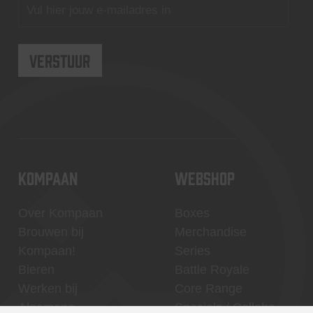
KOMPAAN
WEBSHOP
Over Kompaan
Boxes
Brouwen bij
Merchandise
Kompaan!
Series
Bieren
Battle Royale
Werken bij
Core Range
Algemene
Specials / Collabs