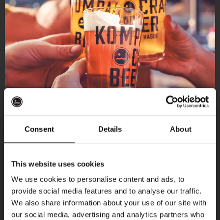
Consent
Details
About
Ontvang 10%
This website uses cookies
korting
We use cookies to personalise content and ads, to
provide social media features and to analyse our traffic.
Aankomende evenementen
We also share information about your use of our site with
Word lid van de Kompaan-community en schrijf
our social media, advertising and analytics partners who