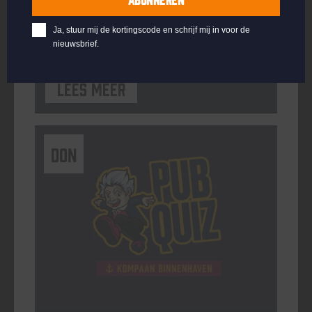
ORGANISATOR
Kompaan Binnenhaven
Ja, stuur mij de kortingscode en schrijf mij in voor de
nieuwsbrief.
Lees meer
DON