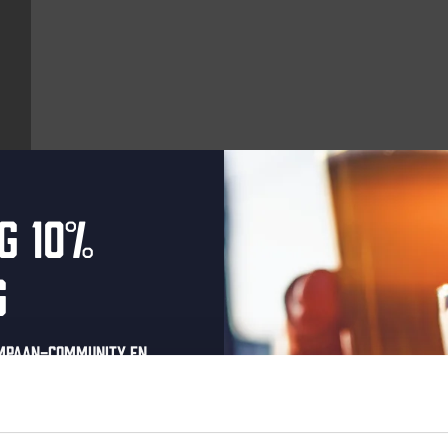
g 10%
Aankomende evenementen
g
Every Saturday
ompaan-community en
onze nieuwsbrief.
oonlijke eenmalige