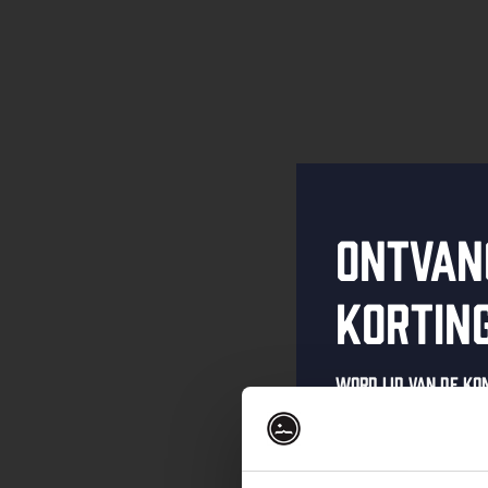
Ontvan
kortin
Word lid van de K
schrijf je in voor 
Ontvang een pers