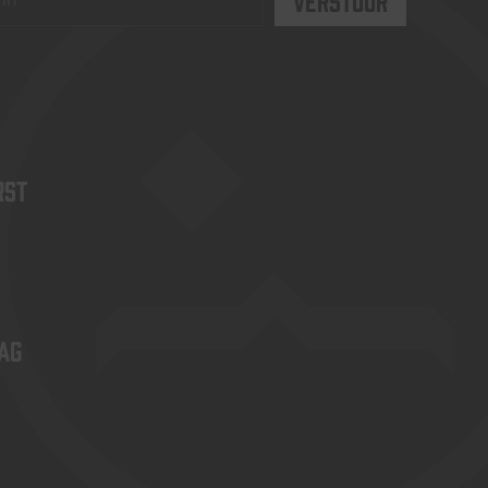
rst
ag