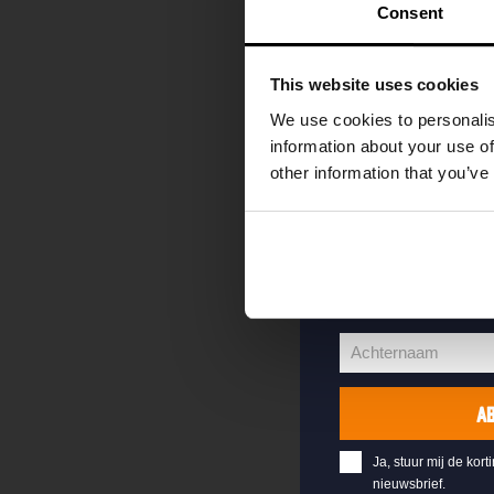
kortingscode direc
Consent
als eerste over o
evenementen en e
This website uses cookies
Vul hieronder jo
We use cookies to personalis
welkomstkorting 
information about your use of
other information that you’ve
jouw@e-mail.nl
Jouw
e-
Voornaam
mailadres
Voornaam
Achternaam
Achternaam
A
Ja, stuur mij de kort
nieuwsbrief.