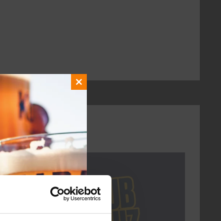
Close
this
module
DON