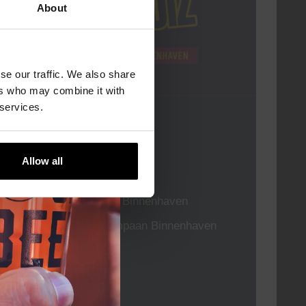
About
se our traffic. We also share
ers who may combine it with
 services.
Pub Quiz
DATUM
Elke Donderdag
Allow all
TIJD
20:30
LOCATIE
Kompaan Binnenhaven
ORGANISATOR
Kompaan Binnenhaven