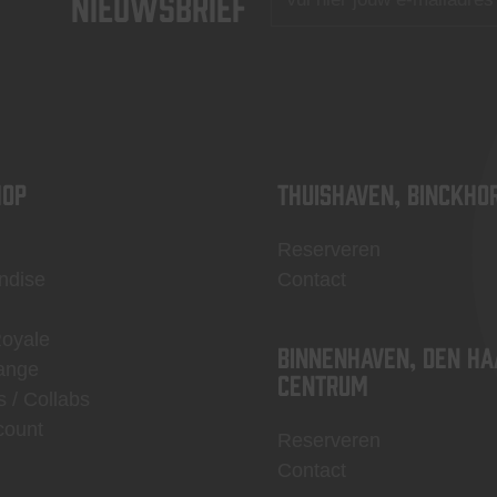
nieuwsbrief
OP
Thuishaven, Binckho
Reserveren
ndise
Contact
Royale
Binnenhaven, Den Ha
ange
centrum
s / Collabs
count
Reserveren
Contact