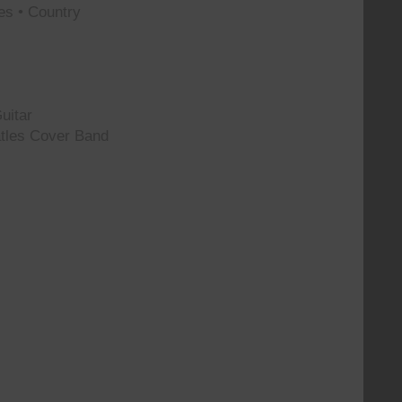
es • Country
uitar
tles Cover Band