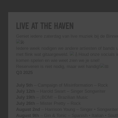
Live At The Haven
Geniet iedere zaterdag van live muziek bij de Binn
Iedere week nodigen we andere artiesten of bands ui
met flink wat gitaargeweld.
Houd onze socials i
komen spelen en wie weet zien we je snel!
Reserveren is niet nodig, maar wel handig!
Q3 2025
July 5th
– Campaign of Misinformation – Rock
July 12th
– Harold Swart – Singer Songwriter
July 19th
– ¡BOM! – Brazilian Music
July 26th
– Mister Pretty – Rock
August 2nd
– Harrison Young – Singer • Songwriter 
August 9th
– Gin & Tonic – Spanish • Italian • Sou