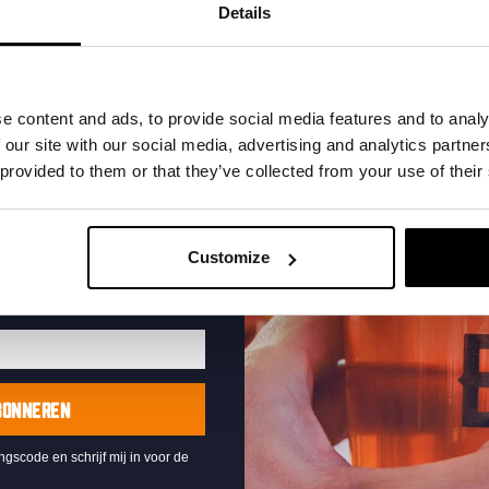
t in je inbox en hoor
Details
nze nieuwe bieren,
xclusieve updates.
uw e-mailadres in om uw
e content and ads, to provide social media features and to analy
te ontvangen
 our site with our social media, advertising and analytics partn
 provided to them or that they’ve collected from your use of their
Live At The Haven
DATUM
Every Saturday
Customize
TIJD
21:00
LOCATIE
Kompaan Binnenhaven
ORGANISATOR
Kompaan Binnenhaven
BONNEREN
ingscode en schrijf mij in voor de