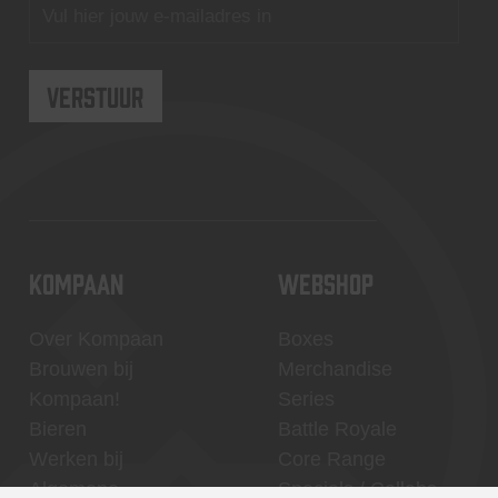
KOMPAAN
WEBSHOP
Over Kompaan
Boxes
Brouwen bij
Merchandise
Kompaan!
Series
Bieren
Battle Royale
Werken bij
Core Range
Algemene
Specials / Collabs