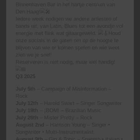
Binnenhaven Bar in het hartje centrum van
Den Haag!
Iedere week nodigen we andere artiesten of
bands uit, van Latin, Blues tot een avondje vol
energie met flink wat gitaargeweld.
Houd
onze socials in de gaten om op de hoogte te
blijven van wie er komen spelen en wie weet
zien we je snel!
Reserveren is niet nodig, maar wel handig!
Q3 2025
July 5th
– Campaign of Misinformation –
Rock
July 12th
– Harold Swart – Singer Songwriter
July 19th
– ¡BOM! – Brazilian Music
July 26th
– Mister Pretty – Rock
August 2nd
– Harrison Young – Singer •
Songwriter • Multi-Instrumentalist
August 9th
– Gin & Tonic – Spanish • Italian •