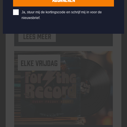
ORGANISATOR
Kompaan Binnenhaven
Ja, stuur mij de kortingscode en schrijf mij in voor de
nieuwsbrief.
Lees meer
elke vrijdag