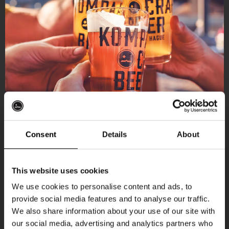
Consent
Details
About
Ontvang 10%
This website uses cookies
korting
We use cookies to personalise content and ads, to
provide social media features and to analyse our traffic.
Aankomende evenementen
We also share information about your use of our site with
Word lid van de Kompaan-community en schrijf
our social media, advertising and analytics partners who