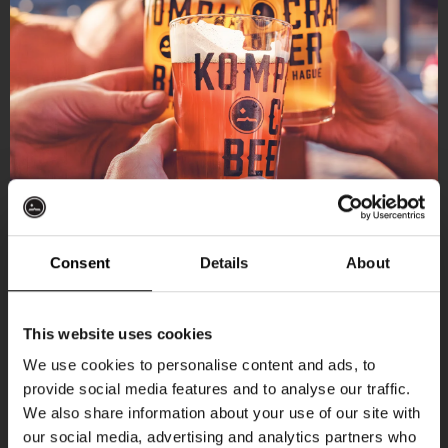
Consent
Details
About
Ontvang 10%
This website uses cookies
korting
We use cookies to personalise content and ads, to
provide social media features and to analyse our traffic.
Aankomende evenementen
We also share information about your use of our site with
Word lid van de Kompaan-community en schrijf
our social media, advertising and analytics partners who