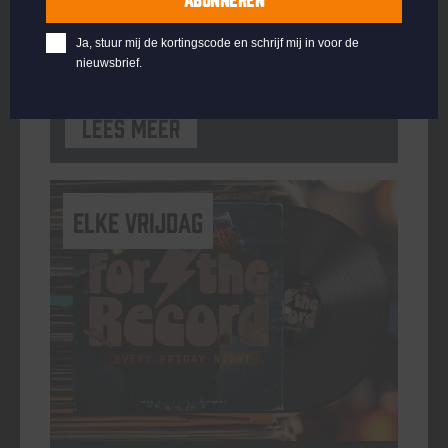
ORGANISATOR
Kompaan Binnenhaven
Ja, stuur mij de kortingscode en schrijf mij in voor de
nieuwsbrief.
Lees meer
elke vrijdag