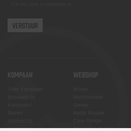
KOMPAAN
WEBSHOP
Over Kompaan
Boxes
Brouwen bij
Merchandise
Kompaan!
Series
Bieren
Battle Royale
Werken bij
Core Range
Algemene
Specials / Collabs