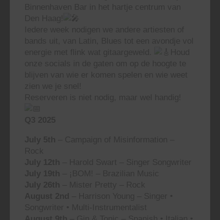
Binnenhaven Bar in het hartje centrum van
Den Haag!
Iedere week nodigen we andere artiesten of
bands uit, van Latin, Blues tot een avondje vol
energie met flink wat gitaargeweld.
Houd
onze socials in de gaten om op de hoogte te
blijven van wie er komen spelen en wie weet
zien we je snel!
Reserveren is niet nodig, maar wel handig!
Q3 2025
July 5th
– Campaign of Misinformation –
Rock
July 12th
– Harold Swart – Singer Songwriter
July 19th
– ¡BOM! – Brazilian Music
July 26th
– Mister Pretty – Rock
August 2nd
– Harrison Young – Singer •
Songwriter • Multi-Instrumentalist
August 9th
– Gin & Tonic – Spanish • Italian •