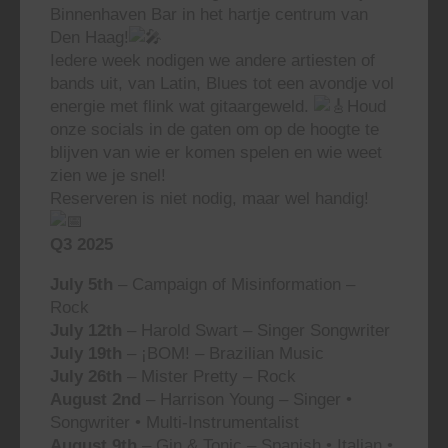
Binnenhaven Bar in het hartje centrum van
Den Haag!
Iedere week nodigen we andere artiesten of
bands uit, van Latin, Blues tot een avondje vol
energie met flink wat gitaargeweld.
Houd
onze socials in de gaten om op de hoogte te
blijven van wie er komen spelen en wie weet
zien we je snel!
Reserveren is niet nodig, maar wel handig!
Q3 2025
July 5th
– Campaign of Misinformation –
Rock
July 12th
– Harold Swart – Singer Songwriter
July 19th
– ¡BOM! – Brazilian Music
July 26th
– Mister Pretty – Rock
August 2nd
– Harrison Young – Singer •
Songwriter • Multi-Instrumentalist
August 9th
– Gin & Tonic – Spanish • Italian •