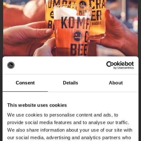
Consent
Details
About
Ontvang 10%
This website uses cookies
korting
We use cookies to personalise content and ads, to
provide social media features and to analyse our traffic.
Aankomende evenementen
We also share information about your use of our site with
Word lid van de Kompaan-community en schrijf
our social media, advertising and analytics partners who