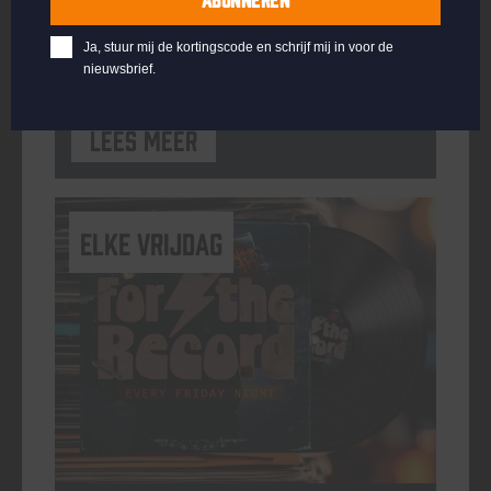
ORGANISATOR
Kompaan Binnenhaven
Ja, stuur mij de kortingscode en schrijf mij in voor de
nieuwsbrief.
Lees meer
elke vrijdag