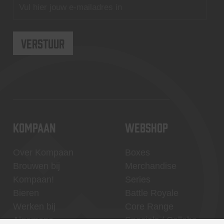
KOMPAAN
WEBSHOP
Over Kompaan
Boxes
Brouwen bij
Merchandise
Kompaan!
Series
Bieren
Battle Royale
Werken bij
Core Range
Algemene
Specials / Collabs