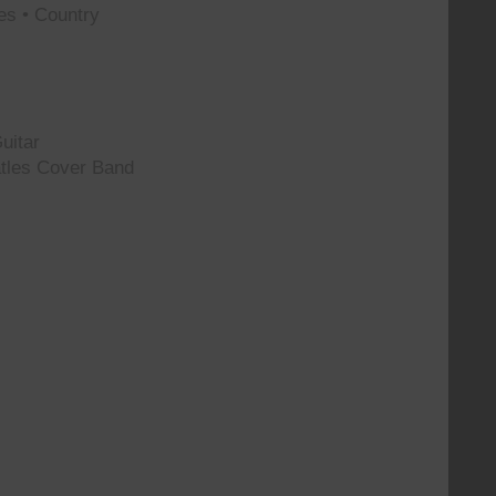
es • Country
uitar
tles Cover Band