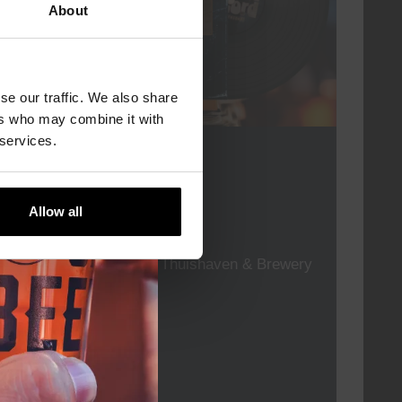
About
se our traffic. We also share
ers who may combine it with
 services.
For The Record
DATUM
elke vrijdag
Allow all
TIJD
19:00
LOCATIE
Kompaan Thuishaven & Brewery
ORGANISATOR