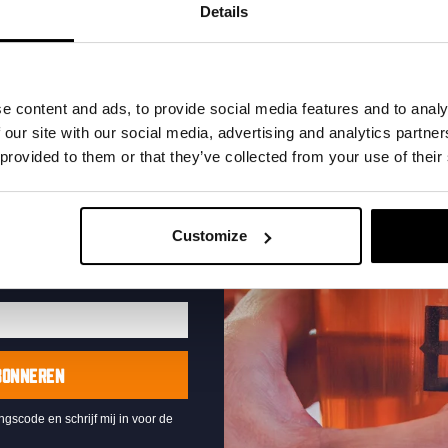
t in je inbox en hoor
Details
nze nieuwe bieren,
xclusieve updates.
uw e-mailadres in om uw
e content and ads, to provide social media features and to analy
te ontvangen
 our site with our social media, advertising and analytics partn
 provided to them or that they’ve collected from your use of their
Pub Quiz
DATUM
Elke Donderdag
Customize
TIJD
20:30
LOCATIE
Kompaan Binnenhaven
ORGANISATOR
Kompaan Binnenhaven
BONNEREN
ingscode en schrijf mij in voor de