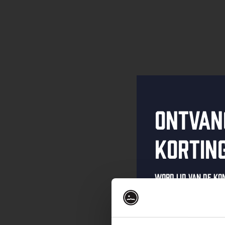
Ontvan
kortin
Word lid van de K
schrijf je in voor 
Ontvang een pers