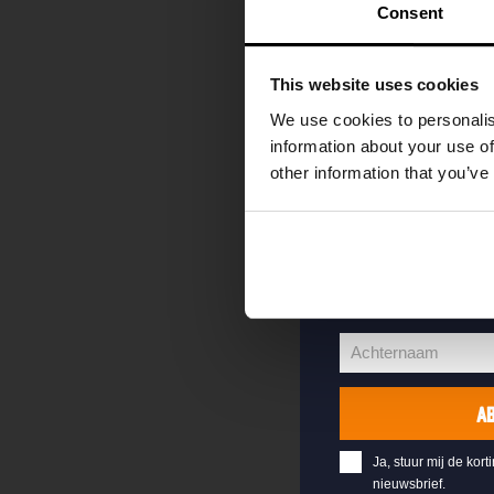
kortingscode direc
Consent
als eerste over o
evenementen en e
This website uses cookies
Vul hieronder jo
We use cookies to personalis
welkomstkorting 
information about your use of
other information that you’ve
jouw@e-mail.nl
Jouw
e-
Voornaam
mailadres
Voornaam
Achternaam
Achternaam
A
Ja, stuur mij de kort
nieuwsbrief.