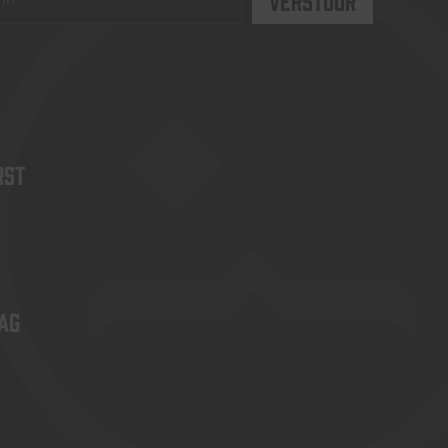
rst
ag