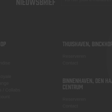
nieuwsbrief
OP
Thuishaven, Binckho
Reserveren
ndise
Contact
Royale
Binnenhaven, Den Ha
ange
centrum
s / Collabs
count
Reserveren
Contact