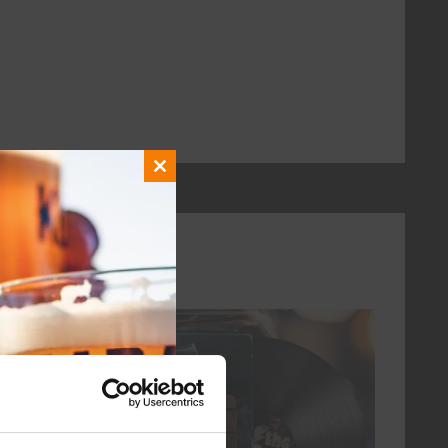
Close
this
module
elke vrijdag