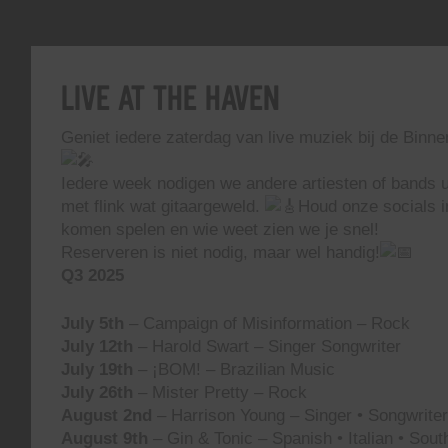
Live At The Haven
Geniet iedere zaterdag van live muziek bij de Binn
Iedere week nodigen we andere artiesten of bands ui
met flink wat gitaargeweld.
Houd onze socials i
komen spelen en wie weet zien we je snel!
Reserveren is niet nodig, maar wel handig!
Q3 2025
July 5th
– Campaign of Misinformation – Rock
July 12th
– Harold Swart – Singer Songwriter
July 19th
– ¡BOM! – Brazilian Music
July 26th
– Mister Pretty – Rock
August 2nd
– Harrison Young – Singer • Songwriter 
August 9th
– Gin & Tonic – Spanish • Italian • Sou