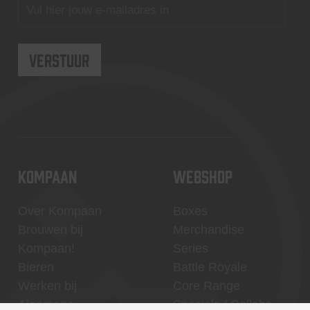
KOMPAAN
WEBSHOP
Over Kompaan
Boxes
Brouwen bij
Merchandise
Kompaan!
Series
Bieren
Battle Royale
Werken bij
Core Range
Algemene
Specials / Collabs