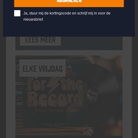
ORGANISATOR
Kompaan Binnenhaven
Ja, stuur mij de kortingscode en schrijf mij in voor de
nieuwsbrief.
Lees meer
elke vrijdag