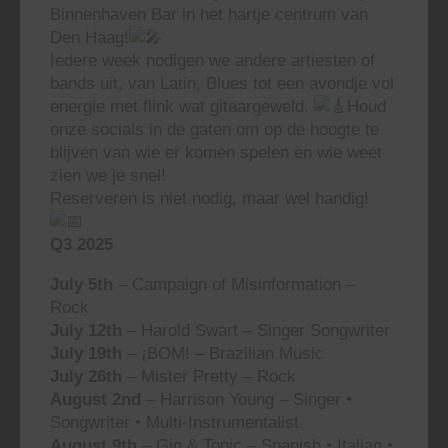
Binnenhaven Bar in het hartje centrum van
Den Haag!
Iedere week nodigen we andere artiesten of
bands uit, van Latin, Blues tot een avondje vol
energie met flink wat gitaargeweld.
Houd
onze socials in de gaten om op de hoogte te
blijven van wie er komen spelen en wie weet
zien we je snel!
Reserveren is niet nodig, maar wel handig!
Q3 2025
July 5th
– Campaign of Misinformation –
Rock
July 12th
– Harold Swart – Singer Songwriter
July 19th
– ¡BOM! – Brazilian Music
July 26th
– Mister Pretty – Rock
August 2nd
– Harrison Young – Singer •
Songwriter • Multi-Instrumentalist
August 9th
– Gin & Tonic – Spanish • Italian •