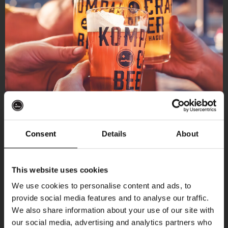
Consent
Details
About
Ontvang 10%
This website uses cookies
korting
We use cookies to personalise content and ads, to
provide social media features and to analyse our traffic.
Aankomende evenementen
We also share information about your use of our site with
Word lid van de Kompaan-community en schrijf
our social media, advertising and analytics partners who