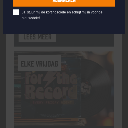
ORGANISATOR
Kompaan Binnenhaven
Ja, stuur mij de kortingscode en schrijf mij in voor de
nieuwsbrief.
Lees meer
elke vrijdag