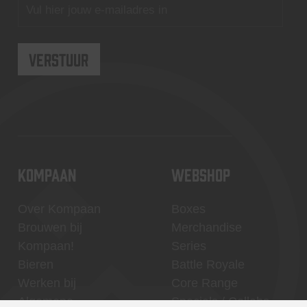
KOMPAAN
WEBSHOP
Over Kompaan
Boxes
Brouwen bij
Merchandise
Kompaan!
Series
Bieren
Battle Royale
Werken bij
Core Range
Algemene
Specials / Collabs