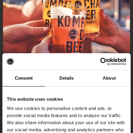
Consent
Details
About
Ontvang 10%
This website uses cookies
korting
We use cookies to personalise content and ads, to
provide social media features and to analyse our traffic.
Aankomende evenementen
We also share information about your use of our site with
Word lid van de Kompaan-community en schrijf
our social media, advertising and analytics partners who