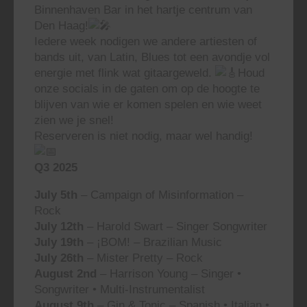
Binnenhaven Bar in het hartje centrum van
Den Haag!
Iedere week nodigen we andere artiesten of
bands uit, van Latin, Blues tot een avondje vol
energie met flink wat gitaargeweld.
Houd
onze socials in de gaten om op de hoogte te
blijven van wie er komen spelen en wie weet
zien we je snel!
Reserveren is niet nodig, maar wel handig!
Q3 2025
July 5th
– Campaign of Misinformation –
Rock
July 12th
– Harold Swart – Singer Songwriter
July 19th
– ¡BOM! – Brazilian Music
July 26th
– Mister Pretty – Rock
August 2nd
– Harrison Young – Singer •
Songwriter • Multi-Instrumentalist
August 9th
– Gin & Tonic – Spanish • Italian •