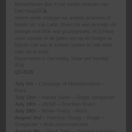
Binnenhaven Bar in het hartje centrum van
Den Haag!
Iedere week nodigen we andere artiesten of
bands uit, van Latin, Blues tot een avondje vol
energie met flink wat gitaargeweld.
Houd
onze socials in de gaten om op de hoogte te
blijven van wie er komen spelen en wie weet
zien we je snel!
Reserveren is niet nodig, maar wel handig!
Q3 2025
July 5th
– Campaign of Misinformation –
Rock
July 12th
– Harold Swart – Singer Songwriter
July 19th
– ¡BOM! – Brazilian Music
July 26th
– Mister Pretty – Rock
August 2nd
– Harrison Young – Singer •
Songwriter • Multi-Instrumentalist
August 9th
– Gin & Tonic – Spanish • Italian •