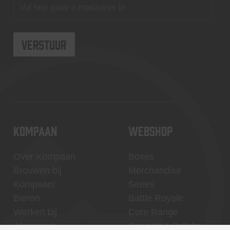
KOMPAAN
WEBSHOP
Over Kompaan
Boxes
Brouwen bij
Merchandise
Kompaan!
Series
Bieren
Battle Royale
Werken bij
Core Range
Algemene
Specials / Collabs