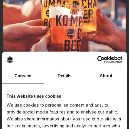
Consent
Details
About
Ontvang 10%
This website uses cookies
korting
We use cookies to personalise content and ads, to
provide social media features and to analyse our traffic.
Aankomende evenementen
We also share information about your use of our site with
Word lid van de Kompaan-community en schrijf
our social media, advertising and analytics partners who