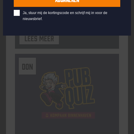
ORGANISATOR
Kompaan Binnenhaven
Ja, stuur mij de kortingscode en schrijf mij in voor de
nieuwsbrief.
Lees meer
DON