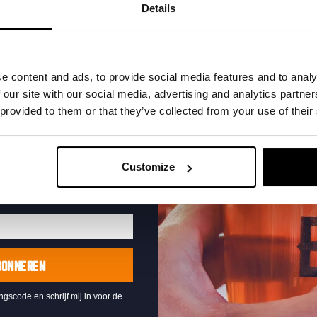
t in je inbox en hoor
Details
nze nieuwe bieren,
xclusieve updates.
uw e-mailadres in om uw
e content and ads, to provide social media features and to analy
te ontvangen
 our site with our social media, advertising and analytics partn
 provided to them or that they’ve collected from your use of their
Live At The Haven
DATUM
Every Saturday
Customize
TIJD
21:00
LOCATIE
Kompaan Binnenhaven
ORGANISATOR
Kompaan Binnenhaven
BONNEREN
ingscode en schrijf mij in voor de