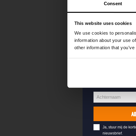
kortingscode direc
Consent
als eerste over o
evenementen en e
This website uses cookies
Vul hieronder jo
We use cookies to personalis
welkomstkorting 
information about your use of
other information that you’ve
jouw@e-mail.nl
Jouw
e-
Voornaam
mailadres
Voornaam
Achternaam
Achternaam
A
Ja, stuur mij de kort
nieuwsbrief.