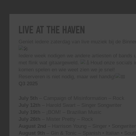
Live At The Haven
Geniet iedere zaterdag van live muziek bij de Binn
Iedere week nodigen we andere artiesten of bands ui
met flink wat gitaargeweld.
Houd onze socials i
komen spelen en wie weet zien we je snel!
Reserveren is niet nodig, maar wel handig!
Q3 2025
July 5th
– Campaign of Misinformation – Rock
July 12th
– Harold Swart – Singer Songwriter
July 19th
– ¡BOM! – Brazilian Music
July 26th
– Mister Pretty – Rock
August 2nd
– Harrison Young – Singer • Songwriter 
August 9th
– Gin & Tonic – Spanish • Italian • Sou