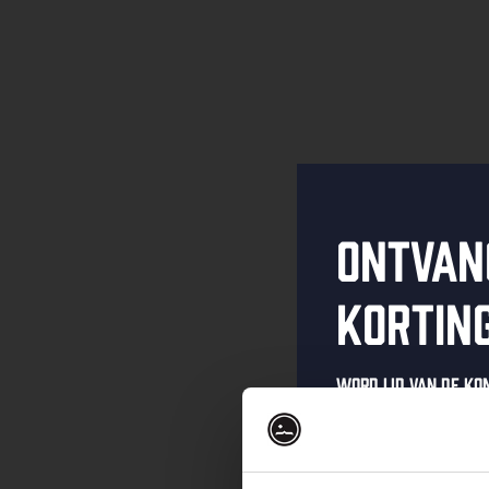
Ontvan
kortin
Word lid van de K
schrijf je in voor 
Ontvang een pers