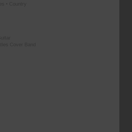
es • Country
uitar
tles Cover Band