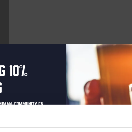
g 10%
Aankomende evenementen
g
Every Saturday
ompaan-community en
onze nieuwsbrief.
oonlijke eenmalige