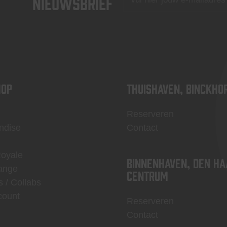
nieuwsbrief
OP
Thuishaven, Binckho
Reserveren
ndise
Contact
Royale
Binnenhaven, Den Ha
ange
centrum
s / Collabs
count
Reserveren
Contact