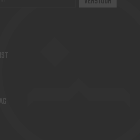
rst
ag