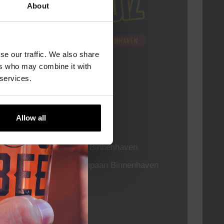
About
se our traffic. We also share
ers who may combine it with
 services.
Pub Quiz
DATUM
Elke Donderdag
Allow all
TIJD
20:30
LOCATIE
Kompaan Binnenhaven
ORGANISATOR
Kompaan Binnenhaven