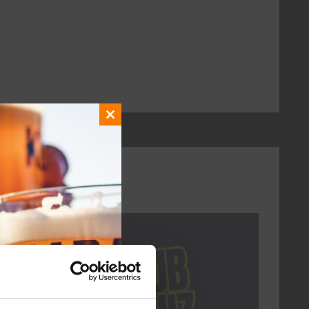
Close
this
module
DON