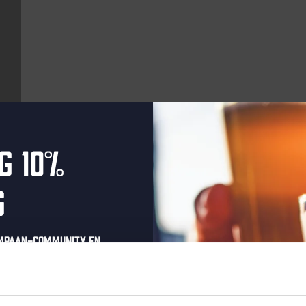
g 10%
Aankomende evenementen
g
Every Saturday
ompaan-community en
onze nieuwsbrief.
oonlijke eenmalige