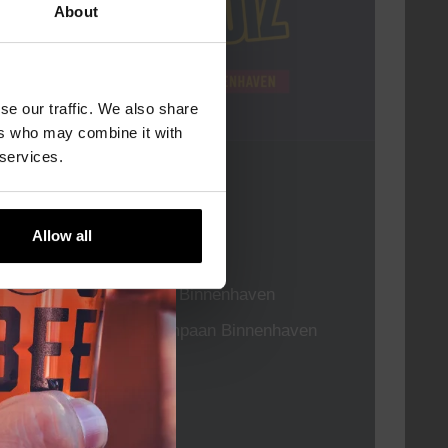
About
se our traffic. We also share
ers who may combine it with
 services.
Pub Quiz
DATUM
Elke Donderdag
Allow all
TIJD
20:30
LOCATIE
Kompaan Binnenhaven
ORGANISATOR
Kompaan Binnenhaven