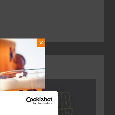
Close
this
module
DON