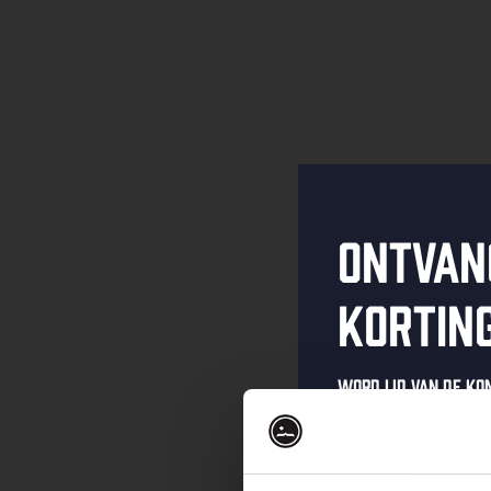
Ontvan
kortin
Word lid van de K
schrijf je in voor 
Ontvang een pers