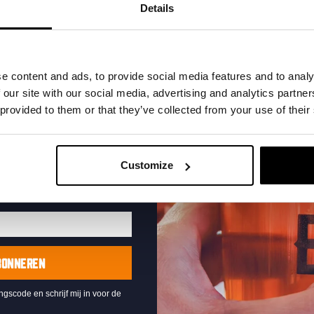
t in je inbox en hoor
Details
nze nieuwe bieren,
xclusieve updates.
uw e-mailadres in om uw
e content and ads, to provide social media features and to analy
te ontvangen
 our site with our social media, advertising and analytics partn
 provided to them or that they’ve collected from your use of their
Live At The Haven
DATUM
Every Saturday
Customize
TIJD
21:00
LOCATIE
Kompaan Binnenhaven
ORGANISATOR
Kompaan Binnenhaven
BONNEREN
ingscode en schrijf mij in voor de