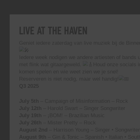
Live At The Haven
Geniet iedere zaterdag van live muziek bij de Binn
Iedere week nodigen we andere artiesten of bands ui
met flink wat gitaargeweld.
Houd onze socials i
komen spelen en wie weet zien we je snel!
Reserveren is niet nodig, maar wel handig!
Q3 2025
July 5th
– Campaign of Misinformation – Rock
July 12th
– Harold Swart – Singer Songwriter
July 19th
– ¡BOM! – Brazilian Music
July 26th
– Mister Pretty – Rock
August 2nd
– Harrison Young – Singer • Songwriter 
August 9th
– Gin & Tonic – Spanish • Italian • Sou