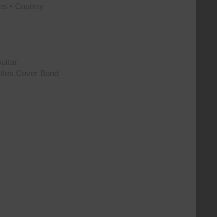
es • Country
uitar
tles Cover Band