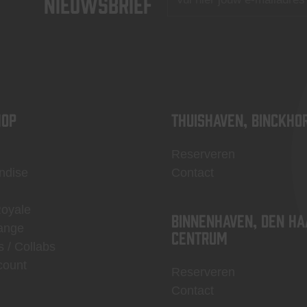
nieuwsbrief
OP
Thuishaven, Binckho
Reserveren
ndise
Contact
Royale
Binnenhaven, Den Ha
ange
centrum
s / Collabs
count
Reserveren
Contact