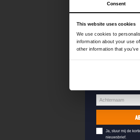
kortingscode direc
Consent
als eerste over o
evenementen en e
This website uses cookies
Vul hieronder jo
We use cookies to personalis
welkomstkorting 
information about your use of
other information that you’ve
jouw@e-mail.nl
Jouw
e-
Voornaam
mailadres
Voornaam
Achternaam
Achternaam
A
Ja, stuur mij de kort
nieuwsbrief.