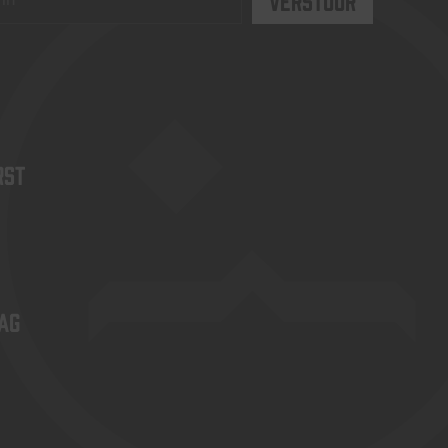
rst
ag