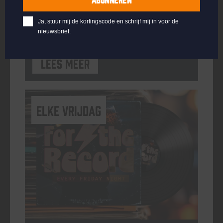
ORGANISATOR
Kompaan Binnenhaven
Ja, stuur mij de kortingscode en schrijf mij in voor de
nieuwsbrief.
Lees meer
elke vrijdag