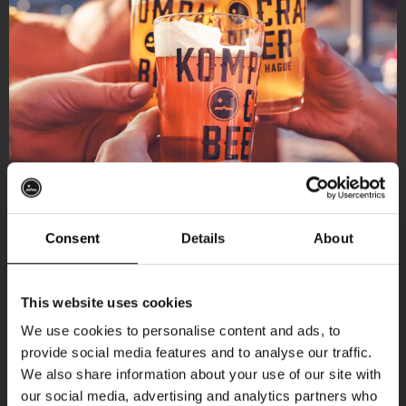
Consent
Details
About
Ontvang 10%
This website uses cookies
korting
We use cookies to personalise content and ads, to
provide social media features and to analyse our traffic.
Aankomende evenementen
We also share information about your use of our site with
Word lid van de Kompaan-community en schrijf
our social media, advertising and analytics partners who