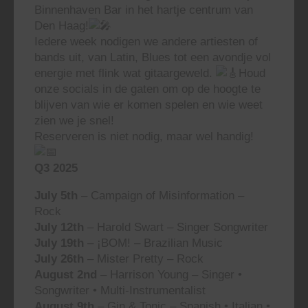
Binnenhaven Bar in het hartje centrum van
Den Haag!
Iedere week nodigen we andere artiesten of
bands uit, van Latin, Blues tot een avondje vol
energie met flink wat gitaargeweld.
Houd
onze socials in de gaten om op de hoogte te
blijven van wie er komen spelen en wie weet
zien we je snel!
Reserveren is niet nodig, maar wel handig!
Q3 2025
July 5th
– Campaign of Misinformation –
Rock
July 12th
– Harold Swart – Singer Songwriter
July 19th
– ¡BOM! – Brazilian Music
July 26th
– Mister Pretty – Rock
August 2nd
– Harrison Young – Singer •
Songwriter • Multi-Instrumentalist
August 9th
– Gin & Tonic – Spanish • Italian •