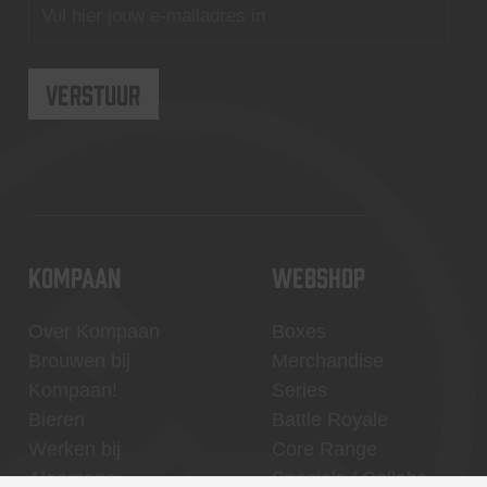
KOMPAAN
WEBSHOP
Over Kompaan
Boxes
Brouwen bij
Merchandise
Kompaan!
Series
Bieren
Battle Royale
Werken bij
Core Range
Algemene
Specials / Collabs