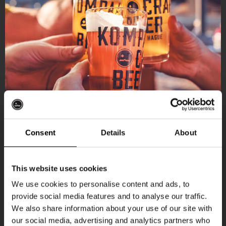
Consent
Details
About
Ontvang 10%
This website uses cookies
korting
We use cookies to personalise content and ads, to
provide social media features and to analyse our traffic.
Aankomende evenementen
We also share information about your use of our site with
Word lid van de Kompaan-community en schrijf
our social media, advertising and analytics partners who