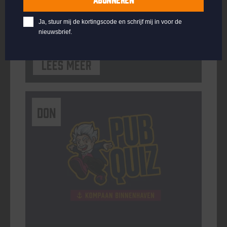
ORGANISATOR
Kompaan Binnenhaven
Ja, stuur mij de kortingscode en schrijf mij in voor de
nieuwsbrief.
Lees meer
DON