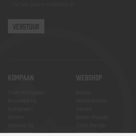
KOMPAAN
WEBSHOP
Over Kompaan
Boxes
Brouwen bij
Merchandise
Kompaan!
Series
Bieren
Battle Royale
Werken bij
Core Range
Algemene
Specials / Collabs