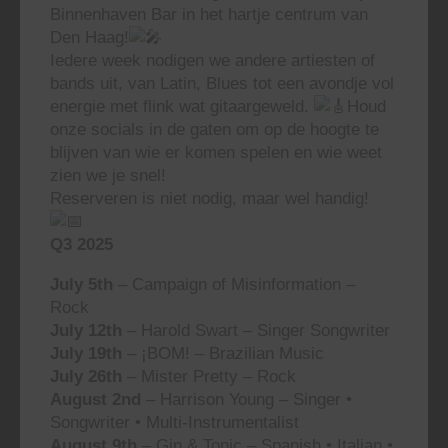
Binnenhaven Bar in het hartje centrum van
Den Haag!
Iedere week nodigen we andere artiesten of
bands uit, van Latin, Blues tot een avondje vol
energie met flink wat gitaargeweld.
Houd
onze socials in de gaten om op de hoogte te
blijven van wie er komen spelen en wie weet
zien we je snel!
Reserveren is niet nodig, maar wel handig!
Q3 2025
July 5th
– Campaign of Misinformation –
Rock
July 12th
– Harold Swart – Singer Songwriter
July 19th
– ¡BOM! – Brazilian Music
July 26th
– Mister Pretty – Rock
August 2nd
– Harrison Young – Singer •
Songwriter • Multi-Instrumentalist
August 9th
– Gin & Tonic – Spanish • Italian •