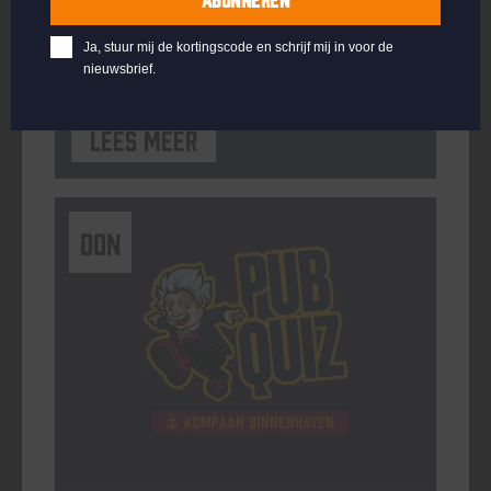
ORGANISATOR
Kompaan Binnenhaven
Ja, stuur mij de kortingscode en schrijf mij in voor de
nieuwsbrief.
Lees meer
DON