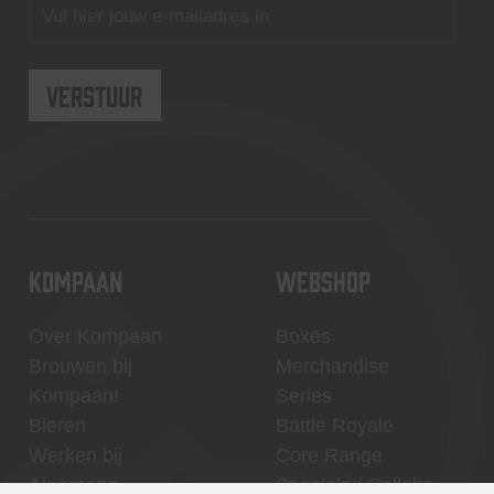
KOMPAAN
WEBSHOP
Over Kompaan
Boxes
Brouwen bij
Merchandise
Kompaan!
Series
Bieren
Battle Royale
Werken bij
Core Range
Algemene
Specials / Collabs