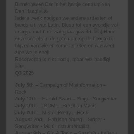
Binnenhaven Bar in het hartje centrum van
Den Haag!
Iedere week nodigen we andere artiesten of
bands uit, van Latin, Blues tot een avondje vol
energie met flink wat gitaargeweld.
Houd
onze socials in de gaten om op de hoogte te
blijven van wie er komen spelen en wie weet
zien we je snel!
Reserveren is niet nodig, maar wel handig!
Q3 2025
July 5th
– Campaign of Misinformation –
Rock
July 12th
– Harold Swart – Singer Songwriter
July 19th
– ¡BOM! – Brazilian Music
July 26th
– Mister Pretty – Rock
August 2nd
– Harrison Young – Singer •
Songwriter • Multi-Instrumentalist
August 9th
– Gin & Tonic – Spanish • Italian •