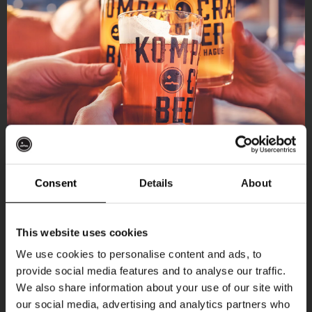
Consent
Details
About
Ontvang 10%
This website uses cookies
korting
We use cookies to personalise content and ads, to
provide social media features and to analyse our traffic.
Aankomende evenementen
We also share information about your use of our site with
Word lid van de Kompaan-community en schrijf
our social media, advertising and analytics partners who