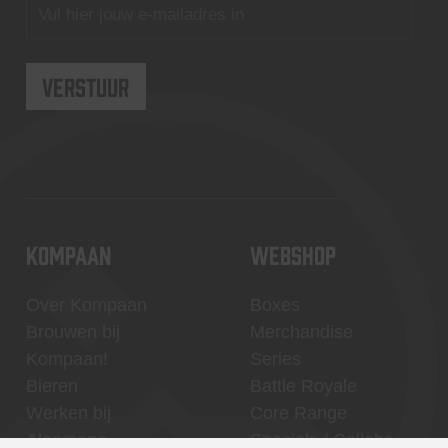
KOMPAAN
WEBSHOP
Over Kompaan
Boxes
Brouwen bij
Merchandise
Kompaan!
Series
Bieren
Battle Royale
Werken bij
Core Range
Algemene
Specials / Collabs