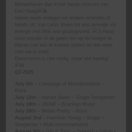
Binnenhaven Bar in het hartje centrum van
Den Haag!
Iedere week nodigen we andere artiesten of
bands uit, van Latin, Blues tot een avondje vol
energie met flink wat gitaargeweld.
Houd
onze socials in de gaten om op de hoogte te
blijven van wie er komen spelen en wie weet
zien we je snel!
Reserveren is niet nodig, maar wel handig!
Q3 2025
July 5th
– Campaign of Misinformation –
Rock
July 12th
– Harold Swart – Singer Songwriter
July 19th
– ¡BOM! – Brazilian Music
July 26th
– Mister Pretty – Rock
August 2nd
– Harrison Young – Singer •
Songwriter • Multi-Instrumentalist
August 9th
– Gin & Tonic – Spanish • Italian •