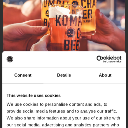
Consent
Details
About
Ontvang 10%
This website uses cookies
korting
We use cookies to personalise content and ads, to
provide social media features and to analyse our traffic.
Aankomende evenementen
We also share information about your use of our site with
Word lid van de Kompaan-community en schrijf
our social media, advertising and analytics partners who