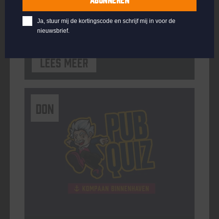
ORGANISATOR
Kompaan Binnenhaven
Ja, stuur mij de kortingscode en schrijf mij in voor de
nieuwsbrief.
Lees meer
DON