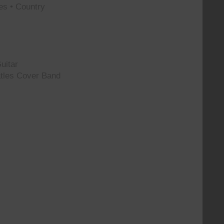
es • Country
uitar
tles Cover Band