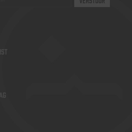
rst
ag