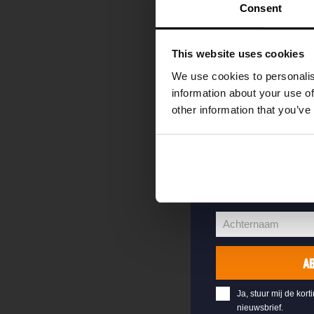
kortingscode direc
Consent
als eerste over o
evenementen en e
This website uses cookies
Vul hieronder jo
We use cookies to personalis
welkomstkorting 
information about your use of
other information that you’ve
jouw@e-mail.nl
Jouw
e-
Voornaam
mailadres
Voornaam
Achternaam
Achternaam
A
Ja, stuur mij de kort
nieuwsbrief.