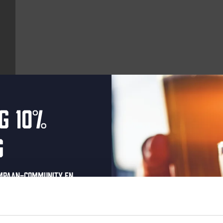
g 10%
Aankomende evenementen
g
Every Saturday
ompaan-community en
onze nieuwsbrief.
oonlijke eenmalige