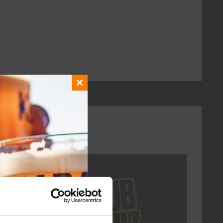
Close
this
module
DON