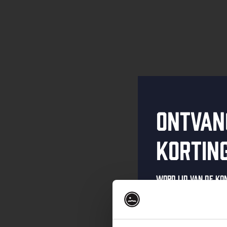
Ontvan
kortin
Word lid van de K
schrijf je in voor 
Ontvang een pers