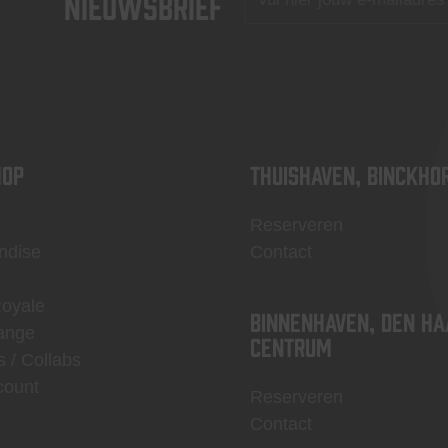
nieuwsbrief
OP
Thuishaven, Binckho
Reserveren
ndise
Contact
Royale
Binnenhaven, Den Ha
ange
centrum
s / Collabs
count
Reserveren
Contact