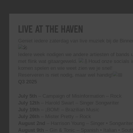
Live At The Haven
Geniet iedere zaterdag van live muziek bij de Binn
Iedere week nodigen we andere artiesten of bands ui
met flink wat gitaargeweld.
Houd onze socials i
komen spelen en wie weet zien we je snel!
Reserveren is niet nodig, maar wel handig!
Q3 2025
July 5th
– Campaign of Misinformation – Rock
July 12th
– Harold Swart – Singer Songwriter
July 19th
– ¡BOM! – Brazilian Music
July 26th
– Mister Pretty – Rock
August 2nd
– Harrison Young – Singer • Songwriter 
August 9th
– Gin & Tonic – Spanish • Italian • Sou