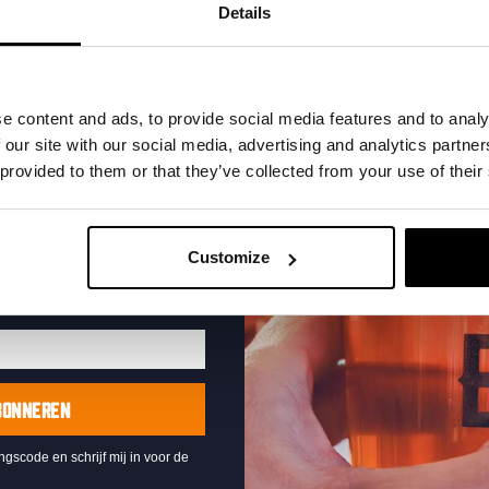
t in je inbox en hoor
Details
nze nieuwe bieren,
xclusieve updates.
uw e-mailadres in om uw
e content and ads, to provide social media features and to analy
te ontvangen
 our site with our social media, advertising and analytics partn
 provided to them or that they’ve collected from your use of their
Live At The Haven
DATUM
Every Saturday
Customize
TIJD
21:00
LOCATIE
Kompaan Binnenhaven
ORGANISATOR
Kompaan Binnenhaven
BONNEREN
ingscode en schrijf mij in voor de