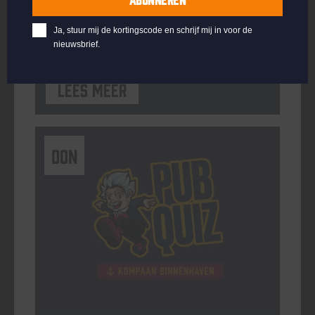
ORGANISATOR
Kompaan Binnenhaven
Ja, stuur mij de kortingscode en schrijf mij in voor de
nieuwsbrief.
Lees meer
DON