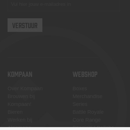
KOMPAAN
WEBSHOP
Over Kompaan
Boxes
Brouwen bij
Merchandise
Kompaan!
Series
Bieren
Battle Royale
Werken bij
Core Range
Algemene
Specials / Collabs