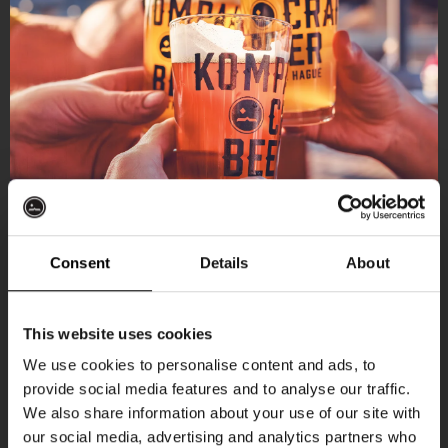
Consent
Details
About
Ontvang 10%
This website uses cookies
korting
We use cookies to personalise content and ads, to
provide social media features and to analyse our traffic.
Aankomende evenementen
We also share information about your use of our site with
Word lid van de Kompaan-community en schrijf
our social media, advertising and analytics partners who