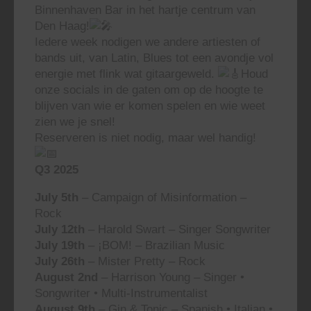
Binnenhaven Bar in het hartje centrum van
Den Haag!
Iedere week nodigen we andere artiesten of
bands uit, van Latin, Blues tot een avondje vol
energie met flink wat gitaargeweld.
Houd
onze socials in de gaten om op de hoogte te
blijven van wie er komen spelen en wie weet
zien we je snel!
Reserveren is niet nodig, maar wel handig!
Q3 2025
July 5th
– Campaign of Misinformation –
Rock
July 12th
– Harold Swart – Singer Songwriter
July 19th
– ¡BOM! – Brazilian Music
July 26th
– Mister Pretty – Rock
August 2nd
– Harrison Young – Singer •
Songwriter • Multi-Instrumentalist
August 9th
– Gin & Tonic – Spanish • Italian •