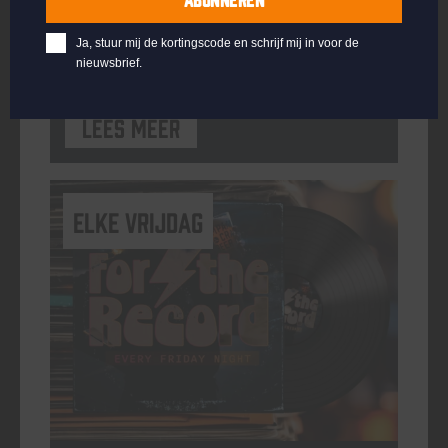
ORGANISATOR
Kompaan Binnenhaven
Ja, stuur mij de kortingscode en schrijf mij in voor de
nieuwsbrief.
Lees meer
elke vrijdag