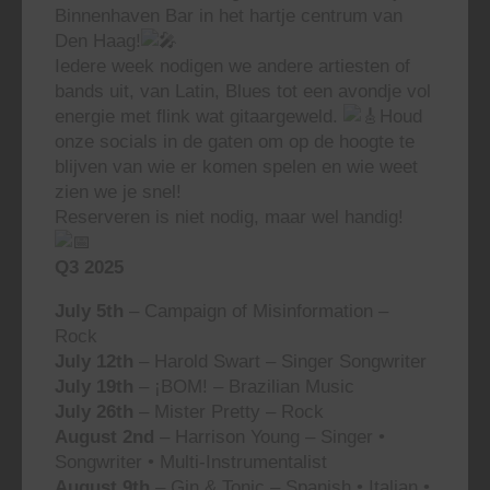
Binnenhaven Bar in het hartje centrum van
Den Haag!
Iedere week nodigen we andere artiesten of
bands uit, van Latin, Blues tot een avondje vol
energie met flink wat gitaargeweld.
Houd
onze socials in de gaten om op de hoogte te
blijven van wie er komen spelen en wie weet
zien we je snel!
Reserveren is niet nodig, maar wel handig!
Q3 2025
July 5th
– Campaign of Misinformation –
Rock
July 12th
– Harold Swart – Singer Songwriter
July 19th
– ¡BOM! – Brazilian Music
July 26th
– Mister Pretty – Rock
August 2nd
– Harrison Young – Singer •
Songwriter • Multi-Instrumentalist
August 9th
– Gin & Tonic – Spanish • Italian •