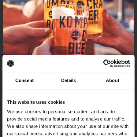
Consent
Details
About
Ontvang 10%
This website uses cookies
korting
We use cookies to personalise content and ads, to
provide social media features and to analyse our traffic.
Aankomende evenementen
We also share information about your use of our site with
Word lid van de Kompaan-community en schrijf
our social media, advertising and analytics partners who