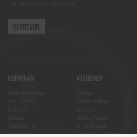
KOMPAAN
WEBSHOP
Over Kompaan
Boxes
Brouwen bij
Merchandise
Kompaan!
Series
Bieren
Battle Royale
Werken bij
Core Range
Algemene
Specials / Collabs