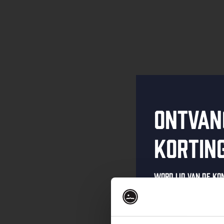
Ontvan
kortin
Word lid van de K
schrijf je in voor 
Ontvang een pers