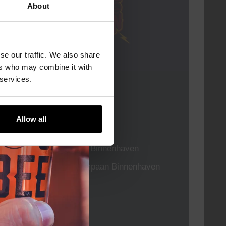
About
se our traffic. We also share
ers who may combine it with
 services.
Live At The Haven
DATUM
Every Saturday
Allow all
TIJD
21:00
LOCATIE
Kompaan Binnenhaven
ORGANISATOR
Kompaan Binnenhaven