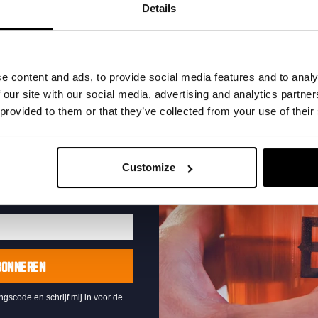
t in je inbox en hoor
Details
nze nieuwe bieren,
xclusieve updates.
uw e-mailadres in om uw
e content and ads, to provide social media features and to analy
te ontvangen
 our site with our social media, advertising and analytics partn
 provided to them or that they’ve collected from your use of their
For The Record
DATUM
elke vrijdag
Customize
TIJD
19:00
LOCATIE
Kompaan Thuishaven & Brewery
ORGANISATOR
BONNEREN
ingscode en schrijf mij in voor de