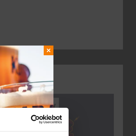
Close
this
module
Every Saturday