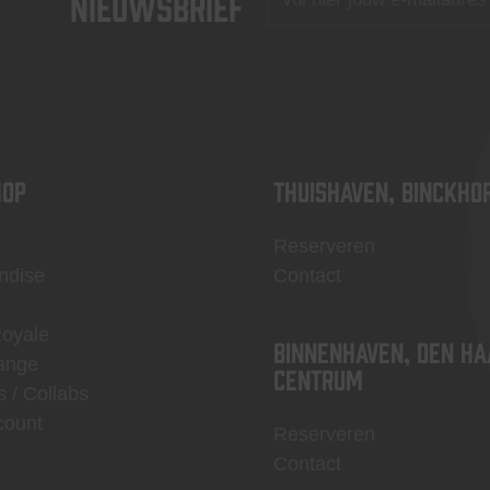
nieuwsbrief
OP
Thuishaven, Binckho
Reserveren
ndise
Contact
Royale
Binnenhaven, Den Ha
ange
centrum
s / Collabs
count
Reserveren
Contact