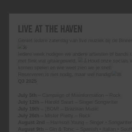
Live At The Haven
Geniet iedere zaterdag van live muziek bij de Binn
Iedere week nodigen we andere artiesten of bands ui
met flink wat gitaargeweld.
Houd onze socials i
komen spelen en wie weet zien we je snel!
Reserveren is niet nodig, maar wel handig!
Q3 2025
July 5th
– Campaign of Misinformation – Rock
July 12th
– Harold Swart – Singer Songwriter
July 19th
– ¡BOM! – Brazilian Music
July 26th
– Mister Pretty – Rock
August 2nd
– Harrison Young – Singer • Songwriter 
August 9th
– Gin & Tonic – Spanish • Italian • Sou