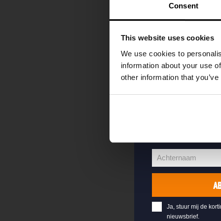
kortingscode direc
Consent
als eerste over o
evenementen en e
This website uses cookies
Vul hieronder jo
We use cookies to personalis
welkomstkorting 
information about your use of
other information that you’ve
jouw@e-mail.nl
Jouw
e-
Voornaam
mailadres
Voornaam
Achternaam
Achternaam
A
Ja, stuur mij de kort
nieuwsbrief.