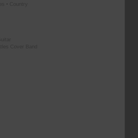
es • Country
uitar
tles Cover Band