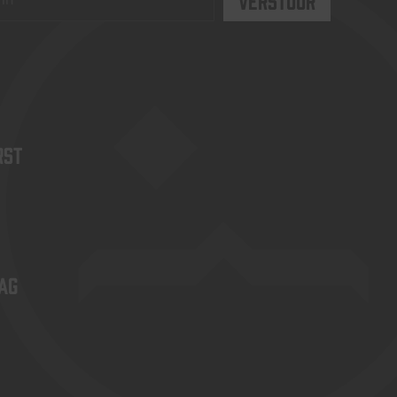
rst
ag