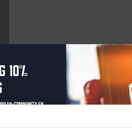
g 10%
Aankomende evenementen
g
elke vrijdag
ompaan-community en
onze nieuwsbrief.
oonlijke eenmalige