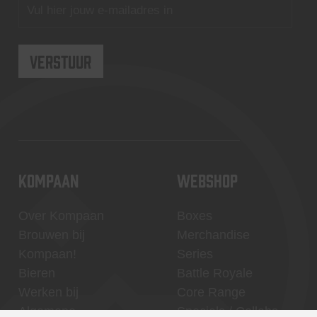
KOMPAAN
WEBSHOP
Over Kompaan
Boxes
Brouwen bij
Merchandise
Kompaan!
Series
Bieren
Battle Royale
Werken bij
Core Range
Algemene
Specials / Collabs