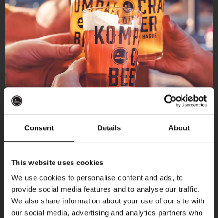
Consent
Details
About
Ontvang 10%
This website uses cookies
korting
We use cookies to personalise content and ads, to
provide social media features and to analyse our traffic.
Aankomende evenementen
We also share information about your use of our site with
Word lid van de Kompaan-community en schrijf
our social media, advertising and analytics partners who