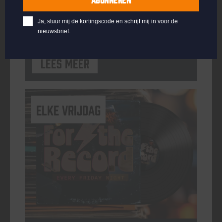
ORGANISATOR
Kompaan Binnenhaven
Ja, stuur mij de kortingscode en schrijf mij in voor de
nieuwsbrief.
Lees meer
elke vrijdag