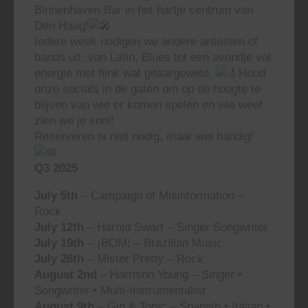
Binnenhaven Bar in het hartje centrum van
Den Haag!
Iedere week nodigen we andere artiesten of
bands uit, van Latin, Blues tot een avondje vol
energie met flink wat gitaargeweld.
Houd
onze socials in de gaten om op de hoogte te
blijven van wie er komen spelen en wie weet
zien we je snel!
Reserveren is niet nodig, maar wel handig!
Q3 2025
July 5th
– Campaign of Misinformation –
Rock
July 12th
– Harold Swart – Singer Songwriter
July 19th
– ¡BOM! – Brazilian Music
July 26th
– Mister Pretty – Rock
August 2nd
– Harrison Young – Singer •
Songwriter • Multi-Instrumentalist
August 9th
– Gin & Tonic – Spanish • Italian •