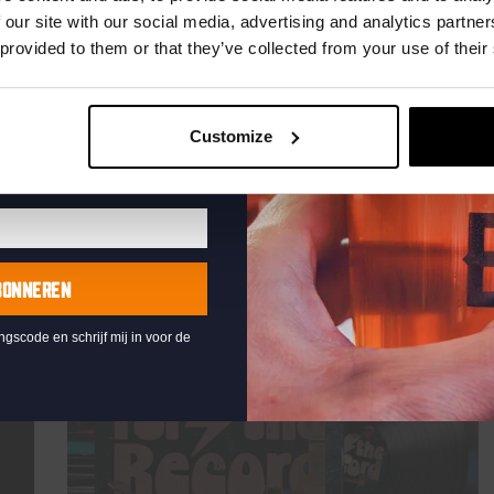
te ontvangen
 our site with our social media, advertising and analytics partn
TIJD
21:00
 provided to them or that they’ve collected from your use of their
LOCATIE
Kompaan Binnenhaven
ORGANISATOR
Kompaan Binnenhaven
Customize
Lees meer
BONNEREN
ingscode en schrijf mij in voor de
elke vrijdag