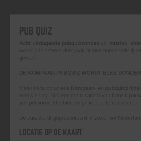
Pub Quiz
Acht uitdagende pubquizrondes
vol
muziek
,
vid
waarbij de antwoorden vaak binnen handbereik lijke
gedaan!
DE KOMPAAN PUBQUIZ WORDT ELKE DONDER
Maak kans op unieke
Kompaan-
en
pubquizprijze
overwinning. Stel een team samen van
5 tot 6 per
per persoon
. Klik hier om jullie plek te reserveren.
De quiz wordt gepresenteerd in zowel het
Nederlan
Locatie op de kaart