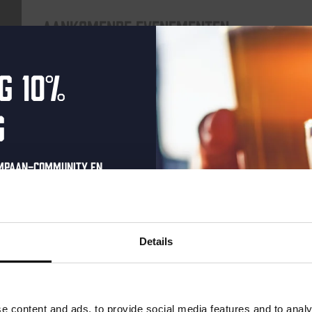
Aankomende evenementen
g 10%
Every Saturday
g
ompaan-community en
onze nieuwsbrief.
oonlijke eenmalige
t in je inbox en hoor
Details
nze nieuwe bieren,
Live At The Haven
xclusieve updates.
uw e-mailadres in om uw
DATUM
Every Saturday
e content and ads, to provide social media features and to analy