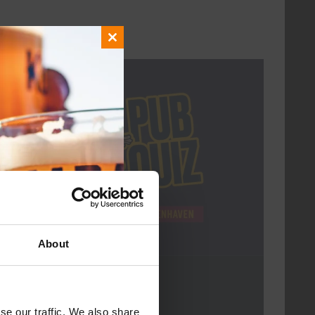
Close
this
module
DON
About
Pub Quiz
DATUM
Elke Donderdag
se our traffic. We also share