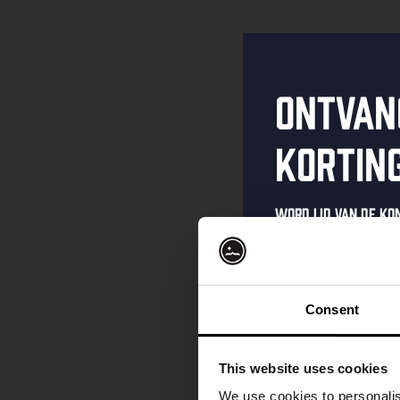
Ontvan
kortin
Word lid van de K
schrijf je in voor 
Ontvang een pers
kortingscode direc
Consent
als eerste over o
evenementen en e
This website uses cookies
Vul hieronder jo
We use cookies to personalis