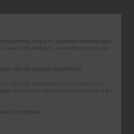
eofragmenten
,
foto’s
en
algemene kennisvragen
n. Maar schijn bedriegt – makkelijker gezegd dan
DAG VAN DE MAAND GESPEELD!
n
én natuurlijk de eeuwige roem die hoort bij de
sonen
en reserveer jullie tafel! Deelname kost
€ 6,-
ds
als het
Engels
.