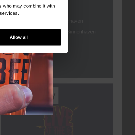
ers who may combine it with
TIJD
20:30
 services.
LOCATIE
Kompaan Binnenhaven
ORGANISATOR
Kompaan Binnenhaven
Allow all
Lees meer
Every Saturday