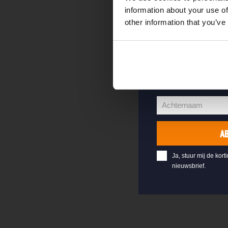
welkomstkorting 
information about your use of
other information that you’ve
jouw@e-mail.nl
Jouw
e-
Voornaam
mailadres
Voornaam
Achternaam
Achternaam
A
Ja, stuur mij de kort
nieuwsbrief.