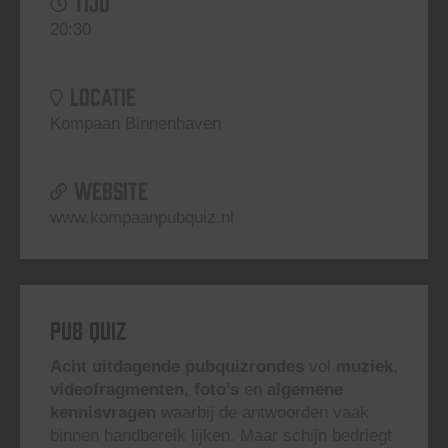
TIJD
20:30
LOCATIE
Kompaan Binnenhaven
WEBSITE
www.kompaanpubquiz.nl
Pub Quiz
Acht uitdagende pubquizrondes
vol
muziek
,
videofragmenten
,
foto’s
en
algemene
kennisvragen
waarbij de antwoorden vaak
binnen handbereik lijken. Maar schijn bedriegt