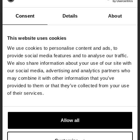
DON
Consent
Details
About
Ontvang 10%
This website uses cookies
korting
We use cookies to personalise content and ads, to
provide social media features and to analyse our traffic.
We also share information about your use of our site with
Word lid van de Kompaan-community en schrijf
our social media, advertising and analytics partners who
je in voor onze nieuwsbrief.
may combine it with other information that you’ve
provided to them or that they’ve collected from your use
Pub Quiz
Ontvang een persoonlijke eenmalige
of their services.
kortingscode direct in je inbox en hoor als
DATUM
Elke Donderdag
eerste over onze nieuwe bieren,
evenementen en exclusieve updates.
TIJD
20:30
Allow all
Vul hieronder jouw e-mailadres in om uw
LOCATIE
Kompaan Binnenhaven
welkomstkorting te ontvangen