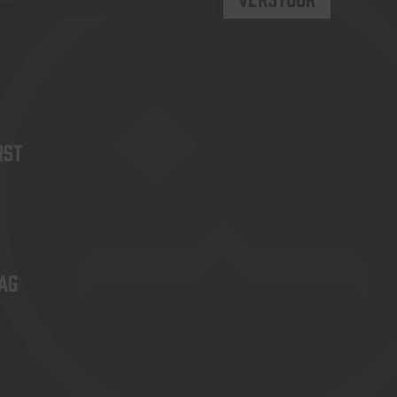
rst
ag