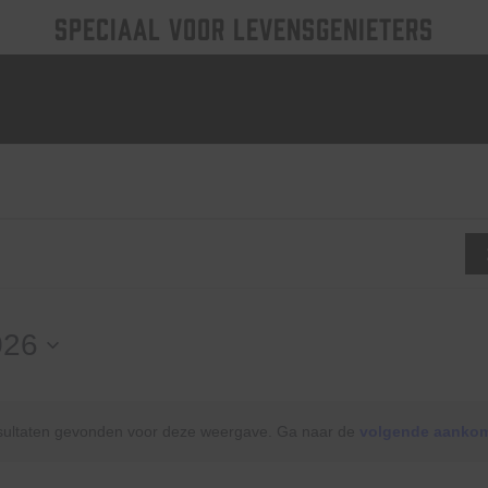
SPECIAAL VOOR LEVENSGENIETERS
nten
026
esultaten gevonden voor deze weergave. Ga naar de
volgende aanko
Bericht