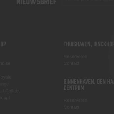
nieuwsbrief
OP
Thuishaven, Binckho
Reserveren
ndise
Contact
Royale
Binnenhaven, Den Ha
ange
centrum
s / Collabs
count
Reserveren
Contact