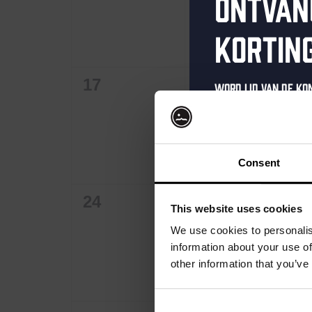
Ontvan
kortin
0
0
17
18
Word lid van de K
evenementen,
evenementen,
schrijf je in voor 
Ontvang een pers
kortingscode direc
Consent
als eerste over o
0
0
evenementen en e
24
25
This website uses cookies
evenementen,
evenementen,
Vul hieronder jo
We use cookies to personalis
welkomstkorting 
information about your use of
other information that you’ve
jouw@e-mail.nl