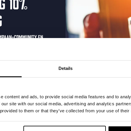
g 10%
g
0
0
0
19
20
21
ompaan-community en
evenementen,
evenementen,
evenement
onze nieuwsbrief.
oonlijke eenmalige
t in je inbox en hoor
Details
nze nieuwe bieren,
0
0
0
xclusieve updates.
26
27
28
evenementen,
evenementen,
evenement
uw e-mailadres in om uw
e content and ads, to provide social media features and to analy
te ontvangen
 our site with our social media, advertising and analytics partn
 provided to them or that they’ve collected from your use of their