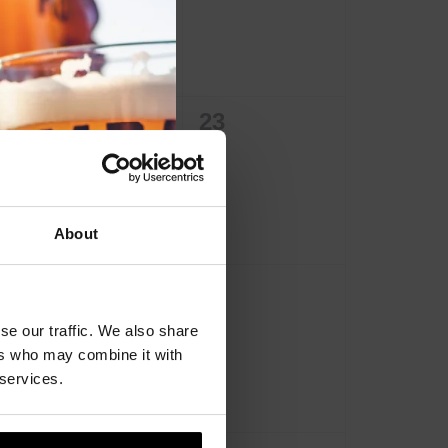
module
0
0
22
23
en,
evenementen,
evenementen,
About
0
0
29
30
en,
evenementen,
evenementen,
se our traffic. We also share
ers who may combine it with
 services.