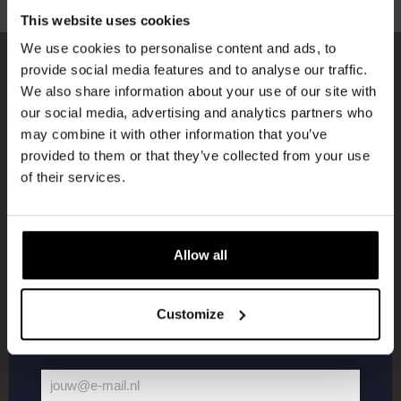
This website uses cookies
korting
We use cookies to personalise content and ads, to
provide social media features and to analyse our traffic.
We also share information about your use of our site with
Word lid van de Kompaan-community en schrijf
KOMPAAN
our social media, advertising and analytics partners who
je in voor onze nieuwsbrief.
nieuwsbrief
may combine it with other information that you’ve
provided to them or that they’ve collected from your use
Ontvang een persoonlijke eenmalige
of their services.
kortingscode direct in je inbox en hoor als
eerste over onze nieuwe bieren,
evenementen en exclusieve updates.
Allow all
Vul hieronder jouw e-mailadres in om uw
welkomstkorting te ontvangen
Customize
KOMPAAN
WEBSHOP
jouw@e-mail.nl
Jouw