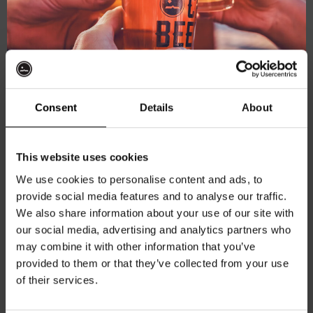
De geldigheidsperiode begint op de datum van
aankoop van de cadeaukaart.
De cadeaukaart kan alleen worden gebruikt voor
aankopen bij ons in de webshop of in onze
barren: Thuishaven of Binnenhaven.
De kaart is niet inwisselbaar voor contant geld.
Consent
Details
About
Ontvang 10%
Het saldo van de cadeaukaart kan worden
gebruikt voor meerdere aankopen totdat het
This website uses cookies
saldo nul bereikt of de geldigheidsperiode
korting
verstrijkt, afhankelijk van wat zich het eerst
We use cookies to personalise content and ads, to
voordoet.
provide social media features and to analyse our traffic.
We also share information about your use of our site with
Eventuele aanvullende kosten boven het saldo
Word lid van de Kompaan-community en schrijf
our social media, advertising and analytics partners who
van de cadeaukaart zijn de verantwoordelijkheid
je in voor onze nieuwsbrief.
van de kaarthouder en moeten op een andere
may combine it with other information that you’ve
manier worden betaald.
provided to them or that they’ve collected from your use
Ontvang een persoonlijke eenmalige
of their services.
De kaarthouder is verantwoordelijk voor het
kortingscode direct in je inbox en hoor als
veilig bewaren van de cadeaukaart. In geval van
eerste over onze nieuwe bieren,