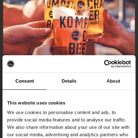
Consent
Details
About
Ontvang 10%
This website uses cookies
korting
We use cookies to personalise content and ads, to
provide social media features and to analyse our traffic.
Aankomende evenementen
We also share information about your use of our site with
Word lid van de Kompaan-community en schrijf
our social media, advertising and analytics partners who