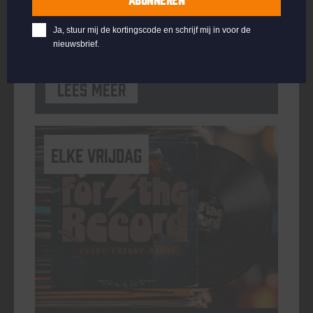
ORGANISATOR
Kompaan Binnenhaven
Ja, stuur mij de kortingscode en schrijf mij in voor de
nieuwsbrief.
Lees meer
elke vrijdag