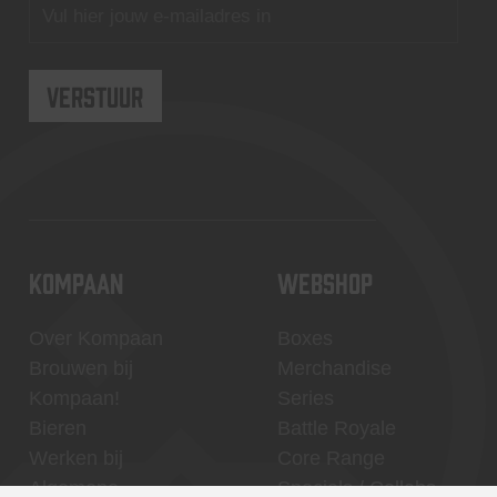
KOMPAAN
WEBSHOP
Over Kompaan
Boxes
Brouwen bij
Merchandise
Kompaan!
Series
Bieren
Battle Royale
Werken bij
Core Range
Algemene
Specials / Collabs