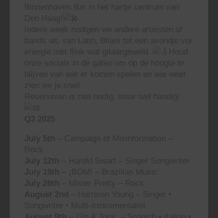
Binnenhaven Bar in het hartje centrum van
Den Haag!
Iedere week nodigen we andere artiesten of
bands uit, van Latin, Blues tot een avondje vol
energie met flink wat gitaargeweld.
Houd
onze socials in de gaten om op de hoogte te
blijven van wie er komen spelen en wie weet
zien we je snel!
Reserveren is niet nodig, maar wel handig!
Q3 2025
July 5th
– Campaign of Misinformation –
Rock
July 12th
– Harold Swart – Singer Songwriter
July 19th
– ¡BOM! – Brazilian Music
July 26th
– Mister Pretty – Rock
August 2nd
– Harrison Young – Singer •
Songwriter • Multi-Instrumentalist
August 9th
– Gin & Tonic – Spanish • Italian •